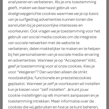
analyseren en verbeteren. Als je ons toestemming
geeft, maken we daarnaast gebruik van
Lokale Bakker
doelgroepgerichte cookies waarmee we je op basis
van je surfgedrag advertenties kunnen tonen die
2
.
42
aansluiten bij je persoonlijke interesses en
voorkeuren. Ook vragen we je toestemming voor het
1 Stuks
gebruik van social media cookies om de integratie
van sociale netwerken met de website te
verbeteren, delen makkelijker te maken en te helpen
Let op: aanbiedingen zijn niet zichtbaar bij de
bij het personaliseren van je sociale media-ervaring
en advertenties. Wanneer je op “Accepteren” klikt,
producten, maar worden wél automatisch
geef je toestemming voor al onze cookies. Kies je
verwerkt in de winkelmand.
voor “Weigeren”? Dan worden alleen de strikt
noodzakelijke, functionele en prestatiecookies
geplaatst. Wanneer je zelf je voorkeuren wil instellen
kun je kiezen voor “zelf instellen”. Je kunt jouw
cookie-instellingen op elk moment aanpassen en je
toestemming intrekken. Meer informatie over de
cookies die wij gebruiken en hoe je ze kunt beheren,