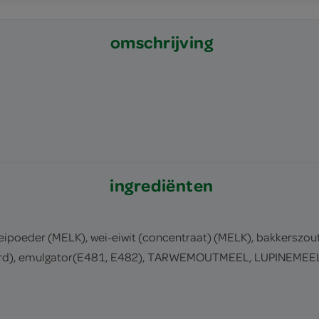
omschrijving
ingrediënten
oeder (MELK), wei-eiwit (concentraat) (MELK), bakkerszo
ehard), emulgator(E481, E482), TARWEMOUTMEEL, LUPINEMEEL