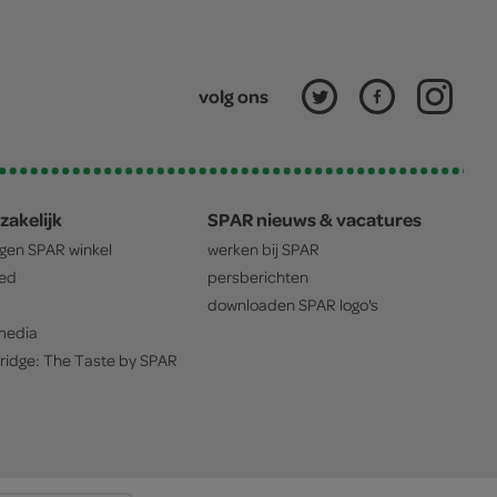
volg ons
zakelijk
SPAR nieuws & vacatures
igen
SPAR
winkel
werken bij
SPAR
oed
persberichten
downloaden
SPAR
logo's
edia
ridge: The Taste by
SPAR