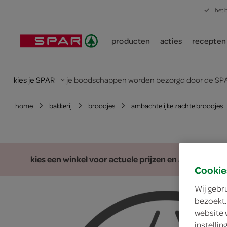
het 
producten
acties
recepten
kies je SPAR
je boodschappen worden bezorgd door de SPA
home
bakkerij
broodjes
ambachtelijke zachte broodjes
kies een winkel voor actuele prijzen en assortiment
Cookie
Wij gebr
bezoekt.
website 
instelli