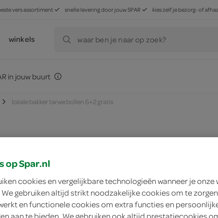
beste vers assortiment
snelle levering door jouw SPAR
kies zelf je bezorg- of af
winkels
waar ben je naar op zoek?
R in jouw buurt
lokale bakker tarwe bollen 6+2 gratis
zoek winkel
s op Spar.nl
uiken cookies en vergelijkbare technologieën wanneer je onze
Lokale Bakker tarwe
 We gebruiken altijd strikt noodzakelijke cookies om te zorgen
werkt en functionele cookies om extra functies en persoonlijk
Lokale Bakker
ngen aan te bieden. We gebruiken ook altijd prestatiecookies o