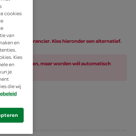
s
te cookies
ie
je
tie van
PAR of de leverancier. Kies hieronder een alternatief.
 maken en
tenties.
okies. Kies
ar bij de producten, maar worden wél automatisch
nele en
kun je
oment
es die wij
ebeleid
epteren