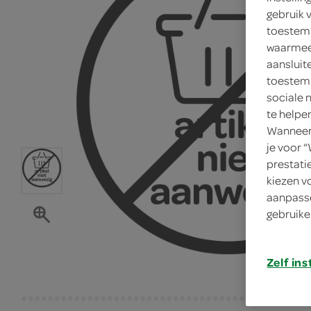
gebruik 
toestemm
waarmee 
aansluit
toestemm
sociale 
te helpe
Wanneer 
je voor 
prestati
kiezen v
aanpasse
gebruike
Zelf ins