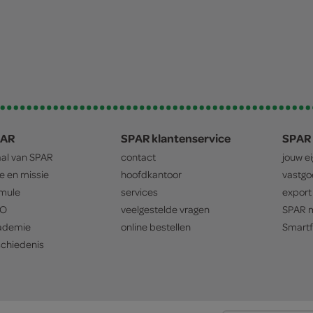
PAR
SPAR klantenservice
SPAR 
aal van
SPAR
contact
jouw e
ie en missie
hoofdkantoor
vastg
mule
services
export
O
veelgestelde vragen
SPAR
m
ademie
online bestellen
Smartf
chiedenis