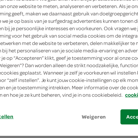
van onze website te meten, analyseren en verbeteren. Als je on
8 Stuks
ing geeft, maken we daarnaast gebruik van doelgroepgerich
we je op basis van je surfgedrag advertenties kunnen tonen d
in winkelmand
en bij je persoonlijke interesses en voorkeuren. Ook vragen we 
ing voor het gebruik van social media cookies om de integra
Dit product is niet meer leverbaar vanuit S
netwerken met de website te verbeteren, delen makkelijker te
n bij het personaliseren van je sociale media-ervaring en adver
je op “Accepteren” klikt, geef je toestemming voor al onze co
Let op: aanbiedingen zijn niet zichtba
“Weigeren”? Dan worden alleen de strikt noodzakelijke, functio
verwerkt in de winkelmand.
ecookies geplaatst. Wanneer je zelf je voorkeuren wil instellen 
oor “zelf instellen”. Je kunt jouw cookie-instellingen op elk m
n en je toestemming intrekken. Meer informatie over de cooki
n en hoe je ze kunt beheren, vind je in ons cookiebeleid.
cooki
tellen
Weigeren
Acc