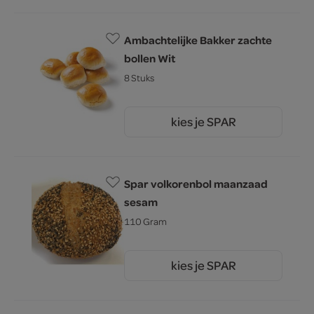
Ambachtelijke Bakker zachte
bollen Wit
8 Stuks
kies je SPAR
2.
79
Spar volkorenbol maanzaad
sesam
110 Gram
kies je SPAR
0.
75