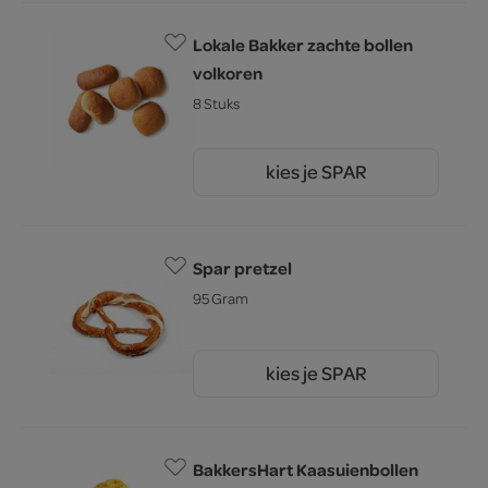
Lokale Bakker zachte bollen
volkoren
8 Stuks
kies je SPAR
2.
99
Spar pretzel
95 Gram
kies je SPAR
1.
49
BakkersHart Kaasuienbollen