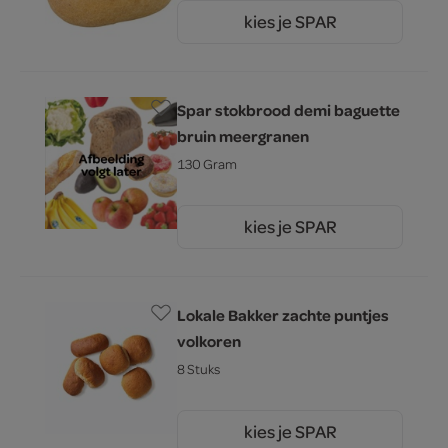
kies je SPAR
0.
49
Spar stokbrood demi baguette
bruin meergranen
130 Gram
kies je SPAR
0.
99
Lokale Bakker zachte puntjes
volkoren
8 Stuks
kies je SPAR
2.
99