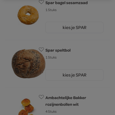
Spar bagel sesamzaad
1 Stuks
kies je SPAR
0.
99
Spar speltbol
1 Stuks
kies je SPAR
1.
09
Ambachtelijke Bakker
rozijnenbollen wit
4 Stuks