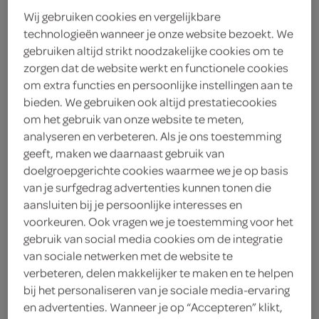
Wij gebruiken cookies en vergelijkbare
technologieën wanneer je onze website bezoekt. We
kies je SPAR
1.
09
gebruiken altijd strikt noodzakelijke cookies om te
zorgen dat de website werkt en functionele cookies
om extra functies en persoonlijke instellingen aan te
bieden. We gebruiken ook altijd prestatiecookies
Lokale Bakker zachte bollen
om het gebruik van onze website te meten,
wit
analyseren en verbeteren. Als je ons toestemming
8 Stuks
geeft, maken we daarnaast gebruik van
doelgroepgerichte cookies waarmee we je op basis
kies je SPAR
van je surfgedrag advertenties kunnen tonen die
2.
69
aansluiten bij je persoonlijke interesses en
voorkeuren. Ook vragen we je toestemming voor het
gebruik van social media cookies om de integratie
Spar pompoen broodje
van sociale netwerken met de website te
90 Gram
verbeteren, delen makkelijker te maken en te helpen
bij het personaliseren van je sociale media-ervaring
en advertenties. Wanneer je op “Accepteren” klikt,
kies je SPAR