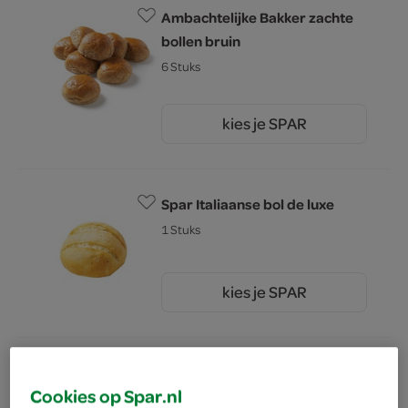
Ambachtelijke Bakker zachte
bollen bruin
6 Stuks
kies je SPAR
2.
79
Spar Italiaanse bol de luxe
1 Stuks
kies je SPAR
0.
99
Spar Boerenbol
Cookies op Spar.nl
140 Gram