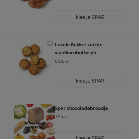
kies je SPAR
3.
19
Lokale Bakker zachte
waldkornbol bruin
6 Stuks
kies je SPAR
3.
49
Spar chocoladebroodje
1 Stuks
kies je SPAR