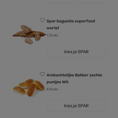
Spar baguette superfood
wortel
1 Stuks
kies je SPAR
1.
09
Ambachtelijke Bakker zachte
puntjes Wit
6 Stuks
kies je SPAR
2.
79