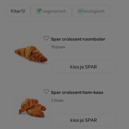
vegetarisch 
biologisch 
filter
Spar croissant roomboter
75 Gram
kies je SPAR
0.
89
Spar croissant ham-kaas
1 Stuks
kies je SPAR
1.
09