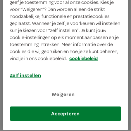
0.
75
geef je toestemming voor al onze cookies. Kies je
voor “Weigeren”? Dan worden alleen de strikt
noodzakelijke, functionele en prestatiecookies
geplaatst. Wanneer je zelf je voorkeuren wil instellen
Spar kaiserbroodje volkoren
kun je kiezen voor “zelf instellen”. Je kunt jouw
70 Gram
cookie-instellingen op elk moment aanpassen en je
toestemming intrekken. Meer informatie over de
cookies die wij gebruiken en hoe je ze kunt beheren,
kies je SPAR
0.
49
vind je in ons cookiebeleid.
cookiebeleid
Zelf instellen
Spar Tijgerbol
70 Gram
Weigeren
kies je SPAR
0.
49
Accepteren