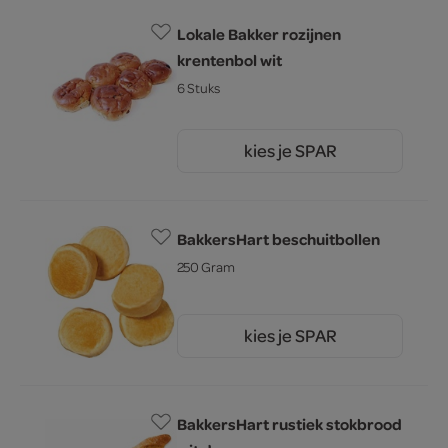
Lokale Bakker rozijnen
krentenbol wit
6 Stuks
kies je SPAR
3.
59
BakkersHart beschuitbollen
250 Gram
kies je SPAR
2.
79
BakkersHart rustiek stokbrood