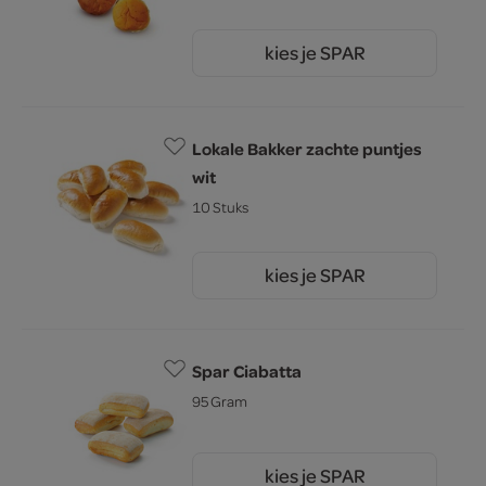
kies je SPAR
2.
69
Lokale Bakker zachte puntjes
wit
10 Stuks
kies je SPAR
4.
09
Spar Ciabatta
95 Gram
kies je SPAR
0.
75