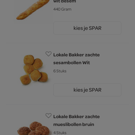
wit desem
440 Gram
kies je SPAR
2.
49
Lokale Bakker zachte
sesambollen Wit
6 Stuks
kies je SPAR
3.
19
Lokale Bakker zachte
mueslibollen bruin
4 Stuks