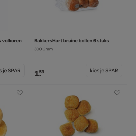
s volkoren
BakkersHart bruine bollen 6 stuks
300 Gram
s je SPAR
kies je SPAR
1.
59