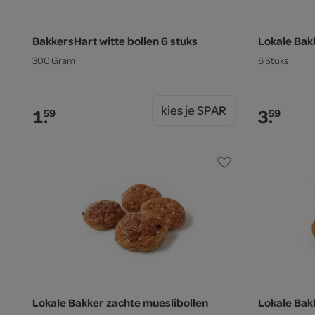
BakkersHart witte bollen 6 stuks
Lokale Bakk
300 Gram
6 Stuks
kies je SPAR
1.
3.
59
59
Lokale Bakker zachte mueslibollen
Lokale Bak