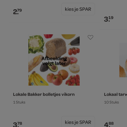
kies je SPAR
2.
79
3.
19
Lokale Bakker bolletjes vikorn
Lokaal tar
1 Stuks
10 Stuks
kies je SPAR
3.
4.
78
88