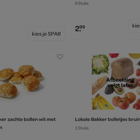
6 Stuks
kie
2.
99
kies je SPAR
ker zachte bollen wit met
Lokale Bakker bolletjes brui
n
1 Stuks