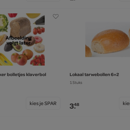
er bolletjes klaverbol
Lokaal tarwebollen 6+2
1 Stuks
kies je SPAR
kie
3.
48