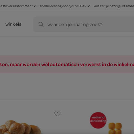
beste vers assortiment
snelle levering door jouw SPAR
kies zelf je bezorg- of af
winkels
waar ben je naar op zoek?
ducten, maar worden wél automatisch verwerkt in de winkelm