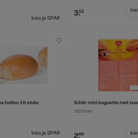
kie
3.
12
kies je SPAR
we bollen 10 stuks
Schär mini baguette met zu
150 Gram
kies je SPAR
kie
2.
49