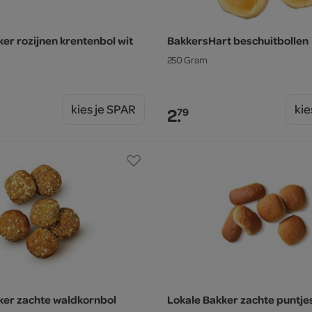
er rozijnen krentenbol wit
BakkersHart beschuitbollen
250 Gram
kies je SPAR
kie
2.
79
ker zachte waldkornbol
Lokale Bakker zachte puntje