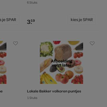
6 Stuks
s je SPAR
kies je SPAR
3.
19
ne
Lokale Bakker volkoren puntjes
1 Stuks