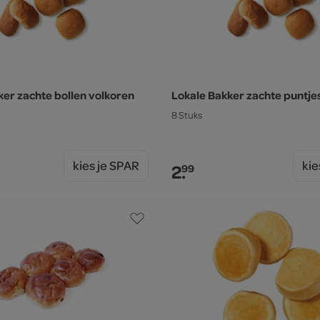
ker zachte bollen volkoren
Lokale Bakker zachte puntje
8 Stuks
kies je SPAR
kie
2.
99