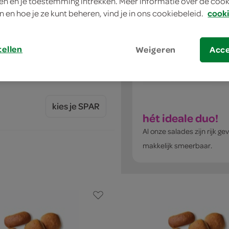
n en je toestemming intrekken. Meer informatie over de cooki
n en hoe je ze kunt beheren, vind je in ons cookiebeleid.
cooki
jke Bakker zachte puntjes
tellen
Weigeren
Acc
kies je SPAR
hét ideale duo!
Al onze salades zijn rijk g
makkelijk smeerbaar.