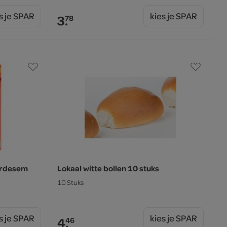
s je SPAR
kies je SPAR
3.
78
urdesem
Lokaal witte bollen 10 stuks
10 Stuks
s je SPAR
kies je SPAR
4.
46