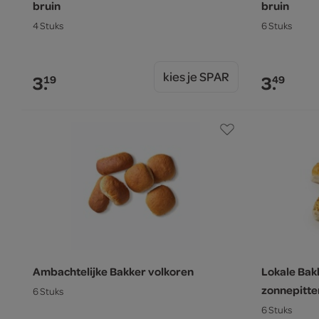
bruin
bruin
4 Stuks
6 Stuks
kies je SPAR
3.
3.
19
49
Ambachtelijke Bakker volkoren
Lokale Bak
zonnepitte
6 Stuks
6 Stuks