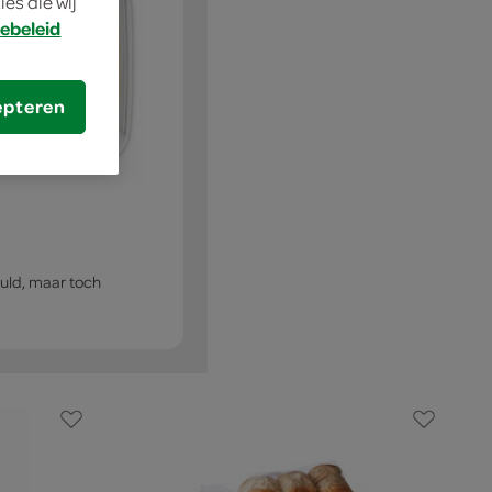
es die wij
ebeleid
epteren
evuld, maar toch