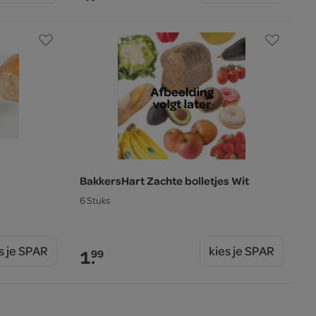
BakkersHart Zachte bolletjes Wit
6 Stuks
s je SPAR
kies je SPAR
1.
99