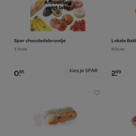
Spar chocoladebroodje
Lokale Bak
1 Stuks
8 Stuks
kies je SPAR
0.
2.
85
99