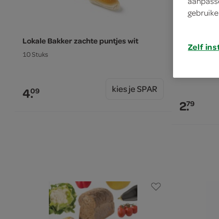
aanpasse
gebruike
Lokale Bakker zachte puntjes wit
Ambachteli
Zelf ins
Wit
10 Stuks
6 Stuks
kies je SPAR
4.
09
2.
79