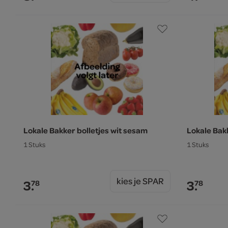
Lokale Bakker bolletjes wit sesam
Lokale Bakk
1 Stuks
1 Stuks
kies je SPAR
3.
3.
78
78