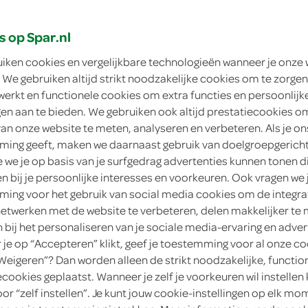
s op Spar.nl
uiken cookies en vergelijkbare technologieën wanneer je onze
 We gebruiken altijd strikt noodzakelijke cookies om te zorgen
jke Bakker zachte bollen
Lokale Bakker zachte bollen 
werkt en functionele cookies om extra functies en persoonlijk
ngen aan te bieden. We gebruiken ook altijd prestatiecookies o
8 Stuks
van onze website te meten, analyseren en verbeteren. Als je on
ing geeft, maken we daarnaast gebruik van doelgroepgerich
kie
2.
we je op basis van je surfgedrag advertenties kunnen tonen d
69
kies je SPAR
en bij je persoonlijke interesses en voorkeuren. Ook vragen we 
ing voor het gebruik van social media cookies om de integra
netwerken met de website te verbeteren, delen makkelijker te
n bij het personaliseren van je sociale media-ervaring en adver
je op “Accepteren” klikt, geef je toestemming voor al onze co
“Weigeren”? Dan worden alleen de strikt noodzakelijke, functio
ecookies geplaatst. Wanneer je zelf je voorkeuren wil instellen 
oor “zelf instellen”. Je kunt jouw cookie-instellingen op elk m