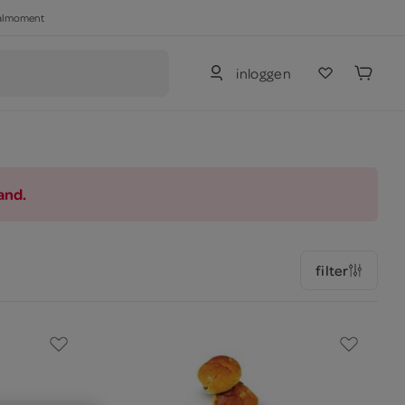
haalmoment
inloggen
and.
filter