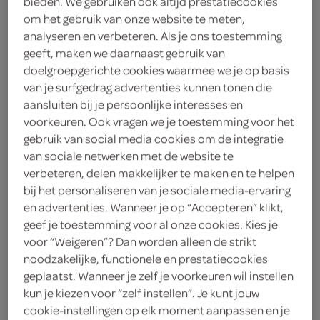
bieden. We gebruiken ook altijd prestatiecookies
om het gebruik van onze website te meten,
Lokale Bakker
analyseren en verbeteren. Als je ons toestemming
geeft, maken we daarnaast gebruik van
6
.
30
doelgroepgerichte cookies waarmee we je op basis
van je surfgedrag advertenties kunnen tonen die
aansluiten bij je persoonlijke interesses en
2 Stuks
voorkeuren. Ook vragen we je toestemming voor het
gebruik van social media cookies om de integratie
van sociale netwerken met de website te
Let op: aanbiedingen zijn niet zichtbaar bij de
verbeteren, delen makkelijker te maken en te helpen
producten, maar worden wél automatisch
bij het personaliseren van je sociale media-ervaring
verwerkt in de winkelmand.
en advertenties. Wanneer je op “Accepteren” klikt,
geef je toestemming voor al onze cookies. Kies je
voor “Weigeren”? Dan worden alleen de strikt
noodzakelijke, functionele en prestatiecookies
geplaatst. Wanneer je zelf je voorkeuren wil instellen
kun je kiezen voor “zelf instellen”. Je kunt jouw
cookie-instellingen op elk moment aanpassen en je