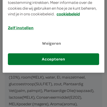
toestemming intrekken. Meer informatie over de
omschrijving
cookies die wij gebruiken en hoe je ze kunt beheren,
vind je in ons cookiebeleid.
cookiebeleid
tompouce met slagr
Zelf instellen
inhoud en gewicht
2 Stuks
Weigeren
ingrediënten
Accepteren
ingrediënten
MELK, suiker, TARWEbloem, roomboter(MELK)
(10%), room(MELK), water, EI, maiszetmeel,
glucosestroop(SULFIET), zout, Plantaardig
Vet(palm, palmpit), Plantaardige Olie(raapzaad),
lactose(MELK), Conserveermiddel(E202),
MELKpoeder (magere), Aroma(aroma),