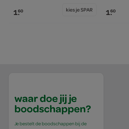
kies je SPAR
1.
1.
60
60
waar doe jij je
boodschappen?
Je bestelt de boodschappen bij de