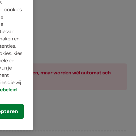
s
te cookies
ie
je
tie van
 maken en
tenties.
okies. Kies
nele en
kun je
ar bij de producten, maar worden wél automatisch
oment
es die wij
ebeleid
epteren