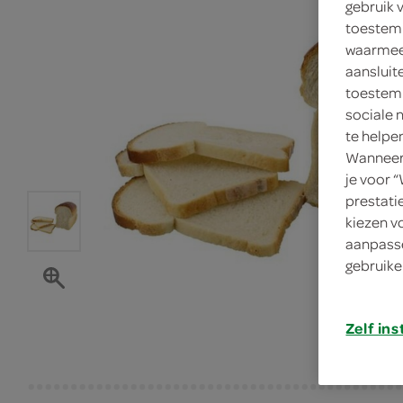
gebruik 
toestemm
waarmee 
aansluit
toestemm
sociale 
te helpe
Wanneer 
je voor 
prestati
kiezen v
aanpasse
gebruike
Zelf ins