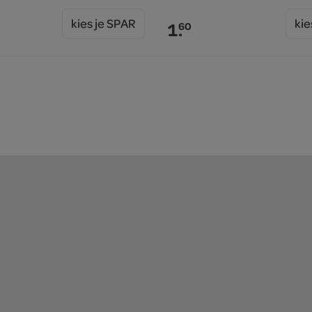
kies je SPAR
kie
1.
60