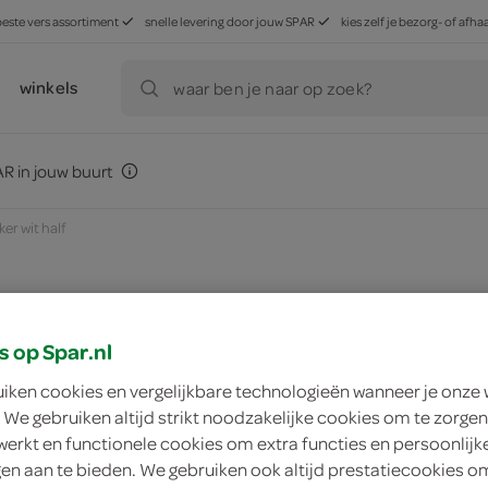
beste vers assortiment
snelle levering door jouw SPAR
kies zelf je bezorg- of af
winkels
waar ben je naar op zoek?
R in jouw buurt
ker wit half
zoek winkel
s op Spar.nl
uiken cookies en vergelijkbare technologieën wanneer je onze
 We gebruiken altijd strikt noodzakelijke cookies om te zorgen
Lokale Bakker wit h
werkt en functionele cookies om extra functies en persoonlijk
ngen aan te bieden. We gebruiken ook altijd prestatiecookies o
Lokale Bakker