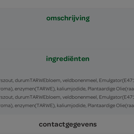
omschrijving
ingrediënten
rszout, durumTARWEbloem, veldbonenmeel, Emulgator(E471, E
oma), enzymen(TARWE), kaliumjodide, Plantaardige Olie(raapz
rszout, durumTARWEbloem, veldbonenmeel, Emulgator(E471, E
oma), enzymen(TARWE), kaliumjodide, Plantaardige Olie(raapz
contactgegevens