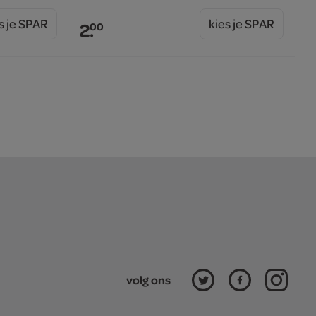
s je SPAR
kies je SPAR
2.
00
volg ons