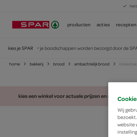
het 
producten
acties
recepten
kies je SPAR
je boodschappen worden bezorgd door de SPA
home
bakkerij
brood
ambachtelijk brood
lokale bak
kies een winkel voor actuele prijzen en assortiment
Cookie
Wij gebr
bezoekt.
website 
instelli