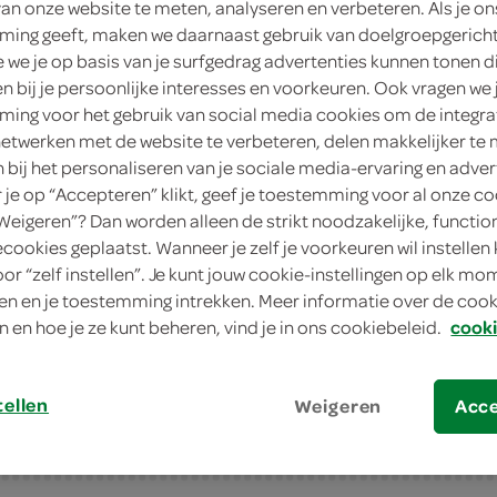
van onze website te meten, analyseren en verbeteren. Als je on
ing geeft, maken we daarnaast gebruik van doelgroepgerich
1
.
19
we je op basis van je surfgedrag advertenties kunnen tonen d
en bij je persoonlijke interesses en voorkeuren. Ook vragen we 
1 Stuks
ing voor het gebruik van social media cookies om de integra
netwerken met de website te verbeteren, delen makkelijker te
n bij het personaliseren van je sociale media-ervaring en adver
in winkelmand
je op “Accepteren” klikt, geef je toestemming voor al onze co
“Weigeren”? Dan worden alleen de strikt noodzakelijke, functio
ecookies geplaatst. Wanneer je zelf je voorkeuren wil instellen 
Let op: aanbiedingen zijn niet zichtba
oor “zelf instellen”. Je kunt jouw cookie-instellingen op elk m
verwerkt in de winkelmand.
n en je toestemming intrekken. Meer informatie over de cooki
n en hoe je ze kunt beheren, vind je in ons cookiebeleid.
cooki
tellen
Weigeren
Acc