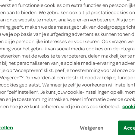
werkt en functionele cookies om extra functies en persoonlijk
3
.
ngen aan te bieden. We gebruiken ook altijd prestatiecookies o
84
van onze website te meten, analyseren en verbeteren. Als je on
ing geeft, maken we daarnaast gebruik van doelgroepgerich
1 Stuks
we je op basis van je surfgedrag advertenties kunnen tonen d
en bij je persoonlijke interesses en voorkeuren. Ook vragen we 
in winkelmand
ing voor het gebruik van social media cookies om de integra
netwerken met de website te verbeteren, delen makkelijker te
n bij het personaliseren van je sociale media-ervaring en adver
je op “Accepteren” klikt, geef je toestemming voor al onze co
Let op: aanbiedingen zijn niet zichtba
“Weigeren”? Dan worden alleen de strikt noodzakelijke, functio
verwerkt in de winkelmand.
ecookies geplaatst. Wanneer je zelf je voorkeuren wil instellen 
oor “zelf instellen”. Je kunt jouw cookie-instellingen op elk m
n en je toestemming intrekken. Meer informatie over de cooki
n en hoe je ze kunt beheren, vind je in ons cookiebeleid.
cooki
tellen
Weigeren
Acc