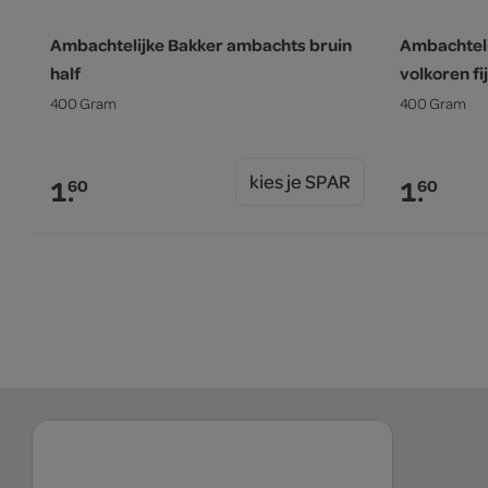
Ambachtelijke Bakker ambachts bruin
Ambachtel
half
volkoren fij
400 Gram
400 Gram
kies je SPAR
1.
1.
60
60