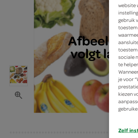
website 
instelli
gebruik 
toestemm
waarmee 
aansluit
toestemm
sociale 
te helpe
Wanneer 
je voor 
prestati
kiezen v
aanpasse
gebruike
Zelf ins