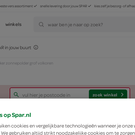
beste vers assortiment
snelle levering door jouw SPAR
kies zelf je bezorg- of af
winkels
waar ben je naar op zoek?
R in jouw buurt
kker zonnepolder grof volkoren
zoek winkel
s op Spar.nl
Lokale Bakker zonn
uiken cookies en vergelijkbare technologieën wanneer je onze
 We gebruiken altijd strikt noodzakelijke cookies om te zorgen
Lokale Bakker