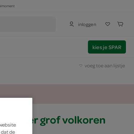
haalmoment
inloggen
kies je SPAR
voeg toe aan lijstje
epolder grof volkoren
 website
 dat de