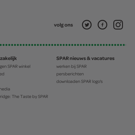
volg ons
zakelijk
SPAR nieuws & vacatures
igen
SPAR
winkel
werken bij
SPAR
oed
persberichten
downloaden
SPAR
logo's
edia
ridge: The Taste by
SPAR