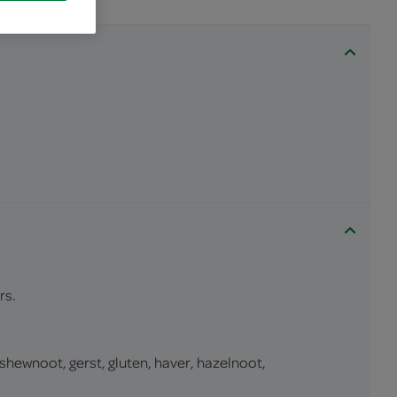
rs.
ashewnoot, gerst, gluten, haver, hazelnoot,