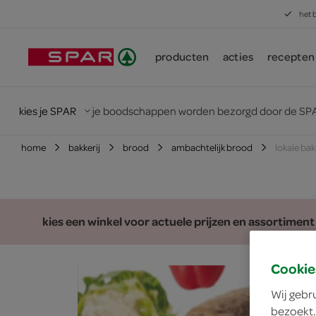
het 
producten
acties
recepten
kies je SPAR
je boodschappen worden bezorgd door de SPA
home
bakkerij
brood
ambachtelijk brood
lokale ba
kies een winkel voor actuele prijzen en assortiment
Cookie
Wij gebr
bezoekt.