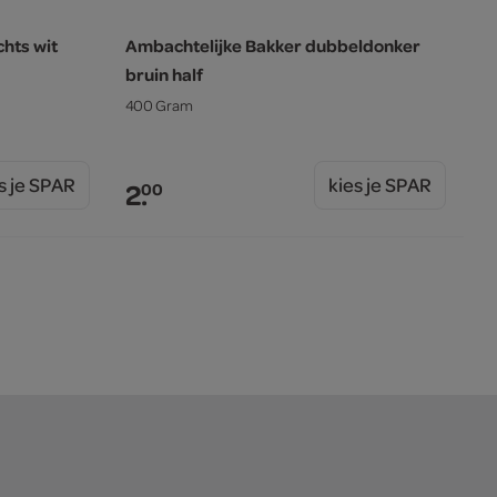
hts wit
Ambachtelijke Bakker dubbeldonker
bruin half
400 Gram
s je SPAR
kies je SPAR
2.
00