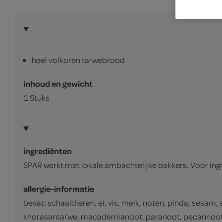
heel volkoren tarwebrood
inhoud en gewicht
1 Stuks
ingrediënten
SPAR werkt met lokale ambachtelijke bakkers. Voor ing
allergie-informatie
bevat: schaaldieren, ei, vis, melk, noten, pinda, sesam,
khorasantarwe, macademianoot, paranoot, pecannoot, p