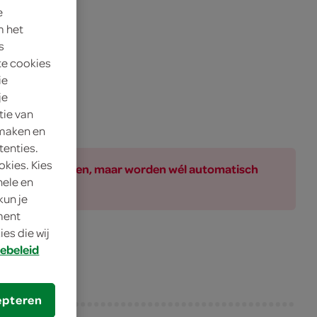
e
m het
s
te cookies
ie
je
tie van
 maken en
tenties.
okies. Kies
ar bij de producten, maar worden wél automatisch
nele en
kun je
oment
es die wij
ebeleid
epteren