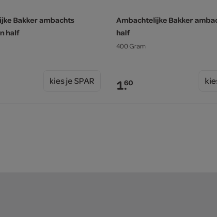
ijke Bakker ambachts
Ambachtelijke Bakker ambac
n half
half
400 Gram
kies je SPAR
kie
1.
60