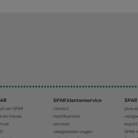
PAR
SPAR klantenservice
SPAR 
aal van
SPAR
contact
jouw e
ie en missie
hoofdkantoor
vastg
mule
services
export
O
veelgestelde vragen
SPAR
m