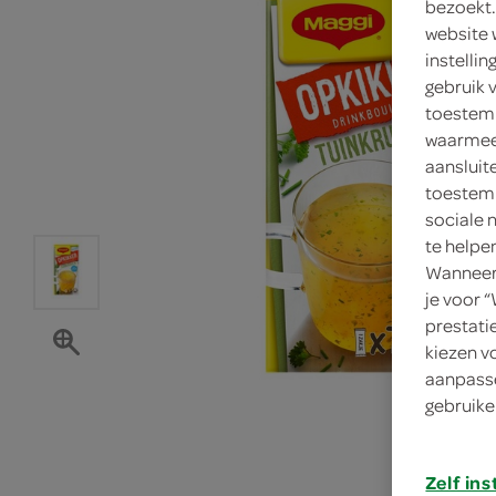
bezoekt.
website 
instelli
gebruik 
toestemm
waarmee 
aansluit
toestemm
sociale 
te helpe
Wanneer 
je voor 
prestati
kiezen v
aanpasse
gebruike
Zelf ins