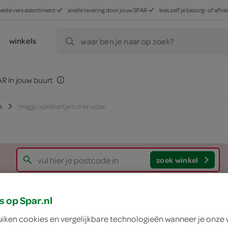
beste vers assortiment
snelle levering door jouw SPAR
kies zelf je bezorg- of af
winkels
waar ben je naar op zoek?
R in jouw buurt
n
maggi opkikkertje tuinkruiden
zoek winkel
Maggi opkikkertje t
s op Spar.nl
uiken cookies en vergelijkbare technologieën wanneer je onze
Maggi