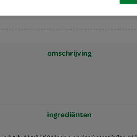
omschrijving
ingrediënten
, suiker, kruiden 3,2% (peterselie, bieslook), aroma's (bevat S