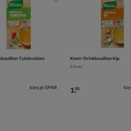
kbouillon Tuinkruiden
Knorr Drinkbouillon Kip
5 Stuks
kies je SPAR
kie
1.
55