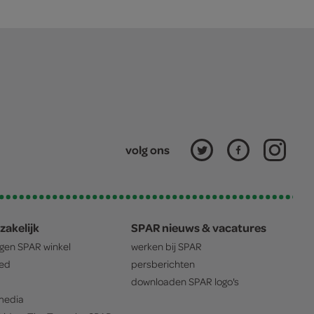
volg ons
zakelijk
SPAR nieuws & vacatures
igen
SPAR
winkel
werken bij
SPAR
oed
persberichten
downloaden
SPAR
logo's
edia