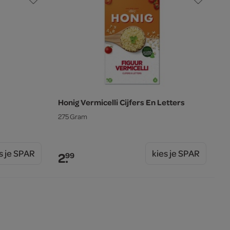
Honig Vermicelli Cijfers En Letters
275 Gram
s je SPAR
kies je SPAR
2.
99