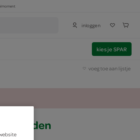
haalmoment
inloggen
kies je SPAR
voeg toe aan lijstje
uinkruiden
 website