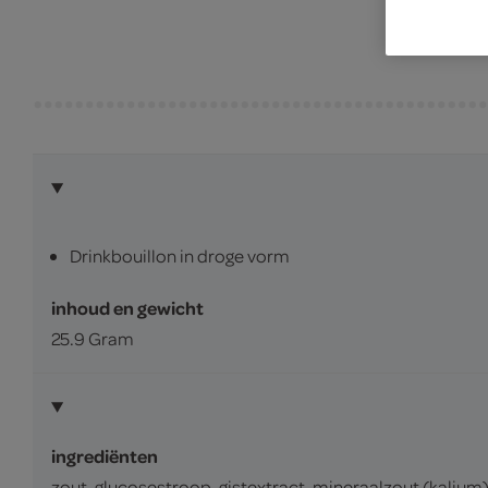
Drinkbouillon in droge vorm
inhoud en gewicht
25.9 Gram
ingrediënten
zout, glucosestroop, gistextract, mineraalzout (kalium)