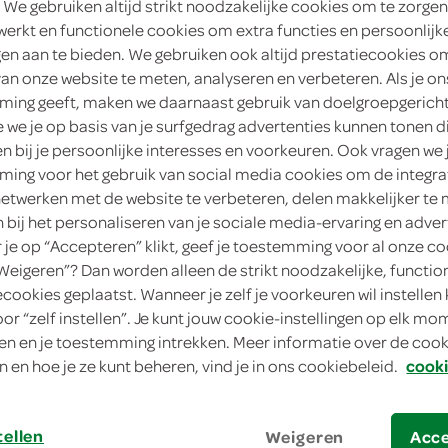
 We gebruiken altijd strikt noodzakelijke cookies om te zorgen
werkt en functionele cookies om extra functies en persoonlijk
1
.
69
ngen aan te bieden. We gebruiken ook altijd prestatiecookies o
van onze website te meten, analyseren en verbeteren. Als je on
25.9 Gram
ing geeft, maken we daarnaast gebruik van doelgroepgerich
we je op basis van je surfgedrag advertenties kunnen tonen d
en bij je persoonlijke interesses en voorkeuren. Ook vragen we 
in winkelmand
ing voor het gebruik van social media cookies om de integra
netwerken met de website te verbeteren, delen makkelijker te
n bij het personaliseren van je sociale media-ervaring en adver
Let op: aanbiedingen zijn niet zichtba
je op “Accepteren” klikt, geef je toestemming voor al onze co
verwerkt in de winkelmand.
“Weigeren”? Dan worden alleen de strikt noodzakelijke, functio
ecookies geplaatst. Wanneer je zelf je voorkeuren wil instellen 
oor “zelf instellen”. Je kunt jouw cookie-instellingen op elk m
een verantwoord tussendoortje
n en je toestemming intrekken. Meer informatie over de cooki
n en hoe je ze kunt beheren, vind je in ons cookiebeleid.
cooki
kikker je helemaal van op
op elk moment van de dag lekker
tellen
Weigeren
Acc
lekker momentje voor jezelf