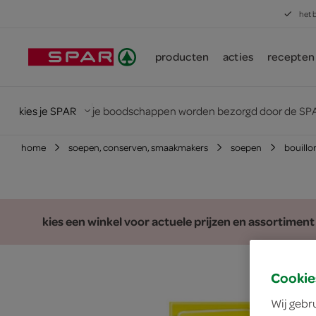
het 
producten
acties
recepten
kies je SPAR
je boodschappen worden bezorgd door de SPA
home
soepen, conserven, smaakmakers
soepen
bouillo
kies een winkel voor actuele prijzen en assortiment
Cookie
Wij gebr