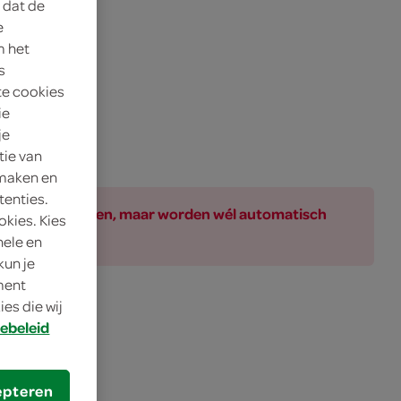
 dat de
e
m het
s
te cookies
ie
je
tie van
 maken en
tenties.
ar bij de producten, maar worden wél automatisch
okies. Kies
nele en
kun je
oment
es die wij
ebeleid
epteren