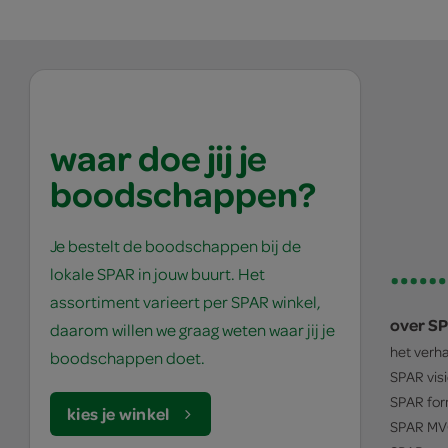
waar doe jij je
boodschappen?
Je bestelt de boodschappen bij de
lokale SPAR in jouw buurt. Het
assortiment varieert per SPAR winkel,
over S
daarom willen we graag weten waar jij je
het verh
boodschappen doet.
SPAR
vis
SPAR
for
kies je winkel
SPAR
MV