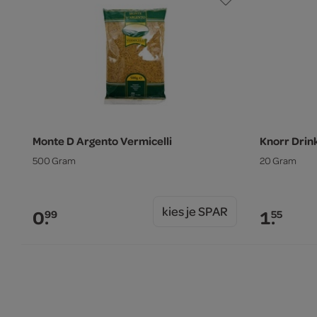
Monte D Argento Vermicelli
Knorr Drin
500 Gram
20 Gram
kies je SPAR
0.
1.
99
55