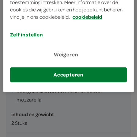
de Mediterraneo focaccia kruiden mozzarella is
toestemming intrekken. Meer informatie over de
vol van smaak
cookies die wij gebruiken en hoe je ze kunt beheren,
vind je in ons cookiebeleid.
cookiebeleid
eenvoudig brood om af te bakken
Zelf instellen
Weigeren
omschrijving
Accepteren
Voorgebakken brood met knoflook en
mozzarella
inhoud en gewicht
2 Stuks