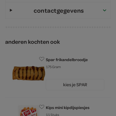
contactgegevens
anderen kochten ook
Spar frikandelbroodje
175 Gram
kies je SPAR
1.
50
Kips mini kipdijspiesjes
11 Stuks