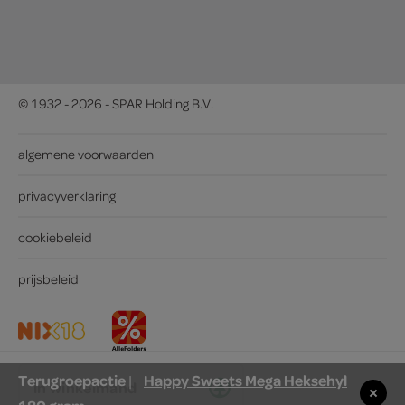
© 1932 - 2026 - SPAR Holding B.V.
algemene voorwaarden
privacyverklaring
cookiebeleid
prijsbeleid
Terugroepactie
Happy Sweets Mega Heksehyl
|
in winkelmand