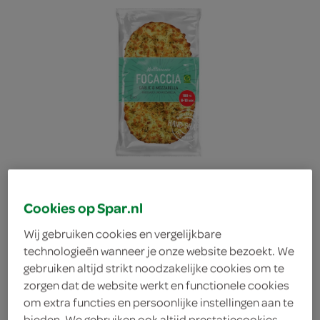
Cookies op Spar.nl
Wij gebruiken cookies en vergelijkbare
technologieën wanneer je onze website bezoekt. We
Mediterraneo focaccia
gebruiken altijd strikt noodzakelijke cookies om te
zorgen dat de website werkt en functionele cookies
om extra functies en persoonlijke instellingen aan te
kruiden mozzarella
bieden. We gebruiken ook altijd prestatiecookies