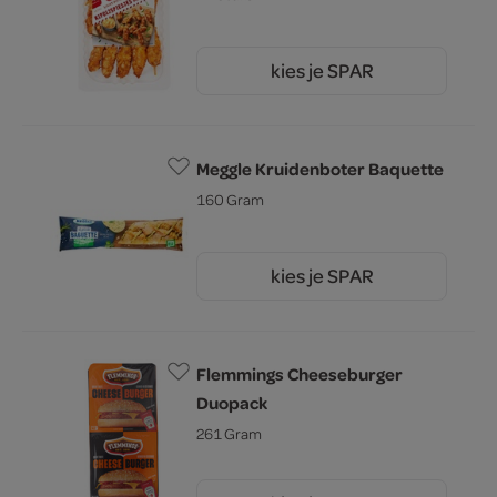
kies je SPAR
4.
49
Meggle Kruidenboter Baquette
160 Gram
kies je SPAR
1.
79
Flemmings Cheeseburger
Duopack
261 Gram