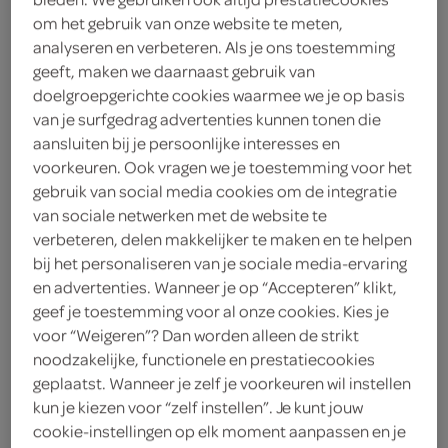
om het gebruik van onze website te meten,
Mediterraneo
analyseren en verbeteren. Als je ons toestemming
geeft, maken we daarnaast gebruik van
2
.
99
doelgroepgerichte cookies waarmee we je op basis
van je surfgedrag advertenties kunnen tonen die
aansluiten bij je persoonlijke interesses en
2 Stuks
voorkeuren. Ook vragen we je toestemming voor het
gebruik van social media cookies om de integratie
van sociale netwerken met de website te
Let op: aanbiedingen zijn niet zichtbaar bij de
verbeteren, delen makkelijker te maken en te helpen
producten, maar worden wél automatisch
bij het personaliseren van je sociale media-ervaring
verwerkt in de winkelmand.
en advertenties. Wanneer je op “Accepteren” klikt,
geef je toestemming voor al onze cookies. Kies je
voor “Weigeren”? Dan worden alleen de strikt
luchtige focaccia met kruiden en mozzarella die je
noodzakelijke, functionele en prestatiecookies
thuis eenvoudig afbakt voor een warm broodmoment
geplaatst. Wanneer je zelf je voorkeuren wil instellen
kun je kiezen voor “zelf instellen”. Je kunt jouw
focaccia is een Italiaanse specialiteit
cookie-instellingen op elk moment aanpassen en je