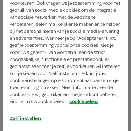
voorkeuren. Ook vragen we je toestemming voor het
gebruik van social media cookies om de integratie
Melkan
van sociale netwerken met de website te
4
.
verbeteren, delen makkelijker te maken en te helpen
19
bij het personaliseren van je sociale media-ervaring
en advertenties. Wanneer je op “Accepteren” klikt,
175 Gram
geef je toestemming voor al onze cookies. Kies je
voor “Weigeren”? Dan worden alleen de strikt
noodzakelijke, functionele en prestatiecookies
Let op: aanbiedingen zijn niet zichtbaar bij de
geplaatst. Wanneer je zelf je voorkeuren wil instellen
producten, maar worden wél automatisch
kun je kiezen voor “zelf instellen”. Je kunt jouw
cookie-instellingen op elk moment aanpassen en je
verwerkt in de winkelmand.
toestemming intrekken. Meer informatie over de
cookies die wij gebruiken en hoe je ze kunt beheren,
vind je in ons cookiebeleid.
cookiebeleid
Zelf instellen