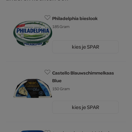
Philadelphia bieslook
185 Gram
kies je SPAR
3.
39
Castello Blauwschimmelkaas
Blue
150 Gram
kies je SPAR
1.
99