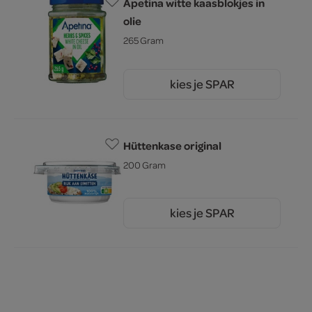
Apetina witte kaasblokjes in
olie
265 Gram
kies je SPAR
1.
99
Hüttenkase original
200 Gram
kies je SPAR
2.
25