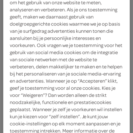
om het gebruik van onze website te meten,
analyseren en verbeteren. Als je ons toestemming
Melkan
geeft, maken we daarnaast gebruik van
doelgroepgerichte cookies waarmee we je op basis
1
.
99
van je surfgedrag advertenties kunnen tonen die
aansluiten bij je persoonlijke interesses en
200 Gram
voorkeuren. Ook vragen we je toestemming voor het
gebruik van social media cookies om de integratie
van sociale netwerken met de website te
Let op: aanbiedingen zijn niet zichtbaar bij de
verbeteren, delen makkelijker te maken en te helpen
bij het personaliseren van je sociale media-ervaring
producten, maar worden wél automatisch
en advertenties. Wanneer je op “Accepteren” klikt,
verwerkt in de winkelmand.
geef je toestemming voor al onze cookies. Kies je
voor “Weigeren”? Dan worden alleen de strikt
noodzakelijke, functionele en prestatiecookies
geplaatst. Wanneer je zelf je voorkeuren wil instellen
kun je kiezen voor “zelf instellen”. Je kunt jouw
cookie-instellingen op elk moment aanpassen en je
toestemming intrekken. Meer informatie over de