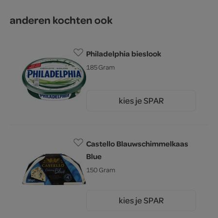
anderen kochten ook
Philadelphia bieslook
185 Gram
kies je SPAR
3.
39
Castello Blauwschimmelkaas
Blue
150 Gram
kies je SPAR
1.
99