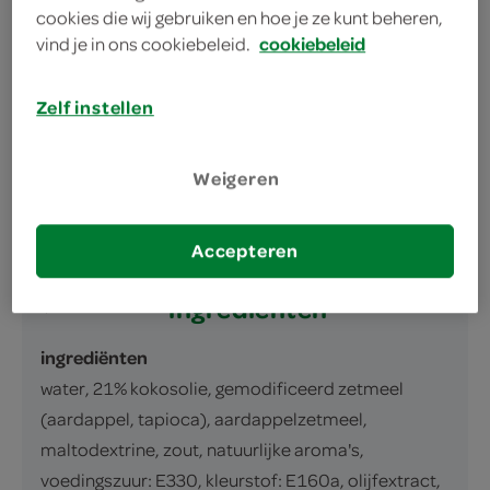
omschrijving
cookies die wij gebruiken en hoe je ze kunt beheren,
vind je in ons cookiebeleid.
cookiebeleid
Plantaardige plakken met Gouda-smaak, op
Zelf instellen
basis van kokosolie.
Gepasteuriseerd product.
Weigeren
inhoud en gewicht
200 Gram
Accepteren
ingrediënten
ingrediënten
water, 21% kokosolie, gemodificeerd zetmeel
(aardappel, tapioca), aardappelzetmeel,
maltodextrine, zout, natuurlijke aroma's,
voedingszuur: E330, kleurstof: E160a, olijfextract,