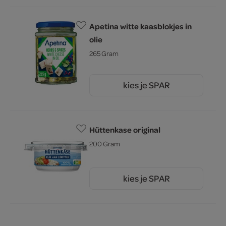
Apetina witte kaasblokjes in
olie
265 Gram
kies je SPAR
1.
99
Hüttenkase original
200 Gram
kies je SPAR
2.
25