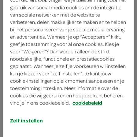
1
.
gebruik van social media cookies om de integratie
89
van sociale netwerken met de website te
verbeteren, delen makkelijker te maken en te helpen
1 Liter
bij het personaliseren van je sociale media-ervaring
en advertenties. Wanneer je op “Accepteren” klikt,
geef je toestemming voor al onze cookies. Kies je
Let op: aanbiedingen zijn niet zichtbaar bij de
voor “Weigeren”? Dan worden alleen de strikt
producten, maar worden wél automatisch
noodzakelijke, functionele en prestatiecookies
geplaatst. Wanneer je zelf je voorkeuren wil instellen
verwerkt in de winkelmand.
kun je kiezen voor “zelf instellen”. Je kunt jouw
cookie-instellingen op elk moment aanpassen en je
toestemming intrekken. Meer informatie over de
cookies die wij gebruiken en hoe je ze kunt beheren,
vind je in ons cookiebeleid.
cookiebeleid
Zelf instellen
omschrijving