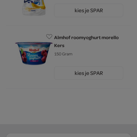
kies je SPAR
1.
79
Almhof roomyoghurt morello
Kers
150 Gram
kies je SPAR
1.
69