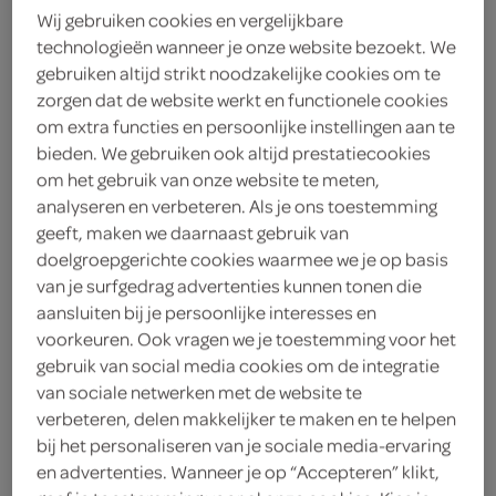
Wij gebruiken cookies en vergelijkbare
technologieën wanneer je onze website bezoekt. We
Milner
gebruiken altijd strikt noodzakelijke cookies om te
3
.
zorgen dat de website werkt en functionele cookies
69
om extra functies en persoonlijke instellingen aan te
bieden. We gebruiken ook altijd prestatiecookies
6 Stuks
om het gebruik van onze website te meten,
analyseren en verbeteren. Als je ons toestemming
geeft, maken we daarnaast gebruik van
Let op: aanbiedingen zijn niet zichtbaar bij de
doelgroepgerichte cookies waarmee we je op basis
producten, maar worden wél automatisch
van je surfgedrag advertenties kunnen tonen die
verwerkt in de winkelmand.
aansluiten bij je persoonlijke interesses en
voorkeuren. Ook vragen we je toestemming voor het
gebruik van social media cookies om de integratie
romige kaasplakken met een subtiele komijnkick voor
van sociale netwerken met de website te
verbeteren, delen makkelijker te maken en te helpen
extra pit op je brood
bij het personaliseren van je sociale media-ervaring
Rijk aan komijnsmaak
en advertenties. Wanneer je op “Accepteren” klikt,