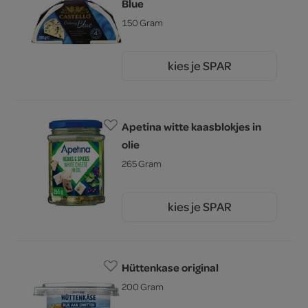
Blue
150 Gram
kies je SPAR
1.
99
Apetina witte kaasblokjes in
olie
265 Gram
kies je SPAR
1.
99
Hüttenkase original
200 Gram