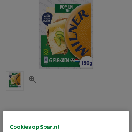
Milner kaas plakken jong
Cookies op Spar.nl
belegen komijn 30+