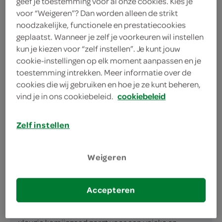
Verpakt in handige doos
geef je toestemming voor al onze cookies. Kies je
voor “Weigeren”? Dan worden alleen de strikt
6 smaakvolle plakken kaas
noodzakelijke, functionele en prestatiecookies
geplaatst. Wanneer je zelf je voorkeuren wil instellen
kun je kiezen voor “zelf instellen”. Je kunt jouw
cookie-instellingen op elk moment aanpassen en je
toestemming intrekken. Meer informatie over de
cookies die wij gebruiken en hoe je ze kunt beheren,
vind je in ons cookiebeleid.
cookiebeleid
omschrijving
Zelf instellen
Ontdek de Smaakvolle Milner Jong Belegen Komijn
Plakken Liefhebbers van kaas opgelet! Met Milner
Jong Belegen Komijn Plakken haal je een heerlijke en
Weigeren
karakteristieke smaak in huis. Deze kaas, afkomstig
van het gerenommeerde A-merk Milner, staat
Accepteren
bekend om zijn hoge kwaliteit en smaakvolle
producten. De jong belegen kaas verrijkt met een