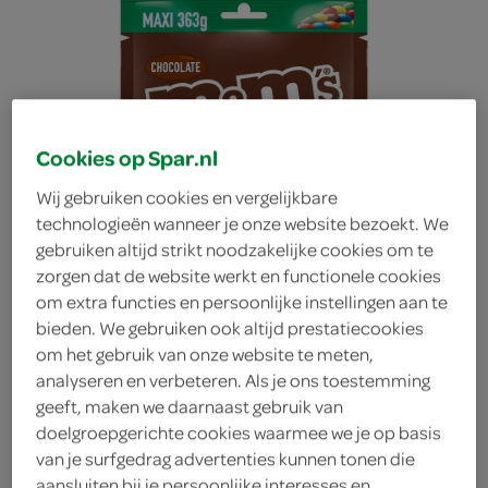
Cookies op Spar.nl
Wij gebruiken cookies en vergelijkbare
technologieën wanneer je onze website bezoekt. We
gebruiken altijd strikt noodzakelijke cookies om te
zorgen dat de website werkt en functionele cookies
om extra functies en persoonlijke instellingen aan te
bieden. We gebruiken ook altijd prestatiecookies
om het gebruik van onze website te meten,
analyseren en verbeteren. Als je ons toestemming
geeft, maken we daarnaast gebruik van
M&M'S Melkchocolade
doelgroepgerichte cookies waarmee we je op basis
van je surfgedrag advertenties kunnen tonen die
M&M'S
aansluiten bij je persoonlijke interesses en