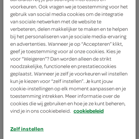
voorkeuren. Ook vragen we je toestemming voor het
6
.
59
gebruik van social media cookies om de integratie
van sociale netwerken met de website te
363 Gram
verbeteren, delen makkelijker te maken en te helpen
bij het personaliseren van je sociale media-ervaring
en advertenties. Wanneer je op “Accepteren” klikt,
Let op: aanbiedingen zijn niet zichtbaar bij de
geef je toestemming voor al onze cookies. Kies je
voor “Weigeren”? Dan worden alleen de strikt
producten, maar worden wél automatisch
noodzakelijke, functionele en prestatiecookies
verwerkt in de winkelmand.
geplaatst. Wanneer je zelf je voorkeuren wil instellen
kun je kiezen voor “zelf instellen”. Je kunt jouw
cookie-instellingen op elk moment aanpassen en je
toestemming intrekken. Meer informatie over de
cookies die wij gebruiken en hoe je ze kunt beheren,
vind je in ons cookiebeleid.
cookiebeleid
omschrijving
Zelf instellen