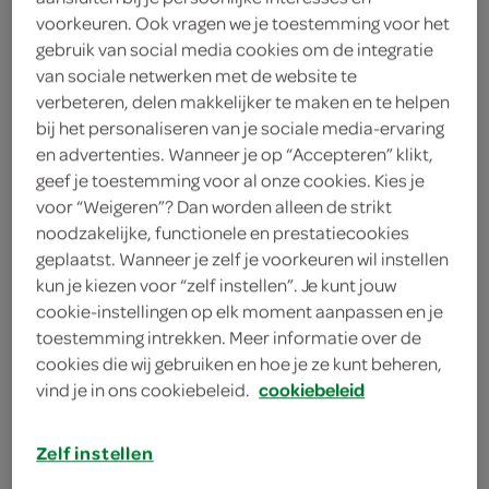
voorkeuren. Ook vragen we je toestemming voor het
6
.
59
gebruik van social media cookies om de integratie
van sociale netwerken met de website te
363 Gram
verbeteren, delen makkelijker te maken en te helpen
bij het personaliseren van je sociale media-ervaring
en advertenties. Wanneer je op “Accepteren” klikt,
Let op: aanbiedingen zijn niet zichtbaar bij de
geef je toestemming voor al onze cookies. Kies je
voor “Weigeren”? Dan worden alleen de strikt
producten, maar worden wél automatisch
noodzakelijke, functionele en prestatiecookies
verwerkt in de winkelmand.
geplaatst. Wanneer je zelf je voorkeuren wil instellen
kun je kiezen voor “zelf instellen”. Je kunt jouw
cookie-instellingen op elk moment aanpassen en je
toestemming intrekken. Meer informatie over de
cookies die wij gebruiken en hoe je ze kunt beheren,
vind je in ons cookiebeleid.
cookiebeleid
omschrijving
Zelf instellen