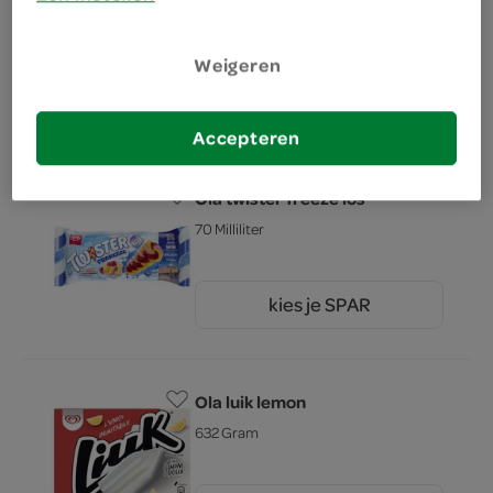
110 Milliliter
Weigeren
kies je SPAR
2.
00
Accepteren
Ola twister freeze los
70 Milliliter
kies je SPAR
1.
25
Ola luik lemon
632 Gram