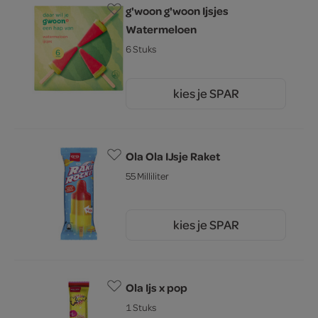
g'woon g'woon Ijsjes
Watermeloen
6 Stuks
kies je SPAR
1.
89
Ola Ola IJsje Raket
55 Milliliter
kies je SPAR
1.
00
Ola Ijs x pop
1 Stuks