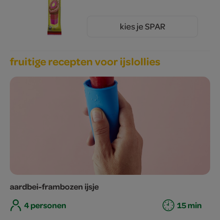
kies je SPAR
1.
00
fruitige recepten voor ijslollies
aardbei-frambozen ijsje
4 personen
15 min