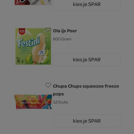
kies je SPAR
5.
19
Ola ijs Peer
600 Gram
kies je SPAR
4.
89
Chupa Chups squeezee freeze
pops
12 Stuks
kies je SPAR
2.
25