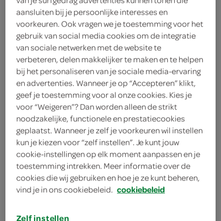
aansluiten bij je persoonlijke interesses en
voorkeuren. Ook vragen we je toestemming voor het
gebruik van social media cookies om de integratie
Ola split sinas
van sociale netwerken met de website te
603 Milliliter
verbeteren, delen makkelijker te maken en te helpen
bij het personaliseren van je sociale media-ervaring
en advertenties. Wanneer je op “Accepteren” klikt,
kies je SPAR
5.
99
geef je toestemming voor al onze cookies. Kies je
voor “Weigeren”? Dan worden alleen de strikt
noodzakelijke, functionele en prestatiecookies
Ola raket 12 stuks
geplaatst. Wanneer je zelf je voorkeuren wil instellen
660 Milliliter
kun je kiezen voor “zelf instellen”. Je kunt jouw
cookie-instellingen op elk moment aanpassen en je
toestemming intrekken. Meer informatie over de
kies je SPAR
4.
39
cookies die wij gebruiken en hoe je ze kunt beheren,
vind je in ons cookiebeleid.
cookiebeleid
Zelf instellen
Ola Twister