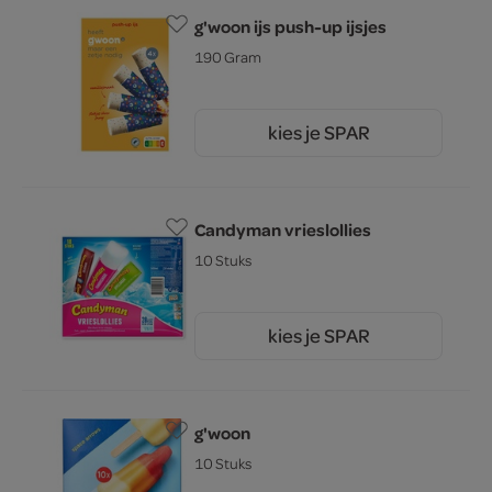
g'woon ijs push-up ijsjes
190 Gram
kies je SPAR
2.
59
Candyman vrieslollies
10 Stuks
kies je SPAR
1.
15
g'woon
10 Stuks