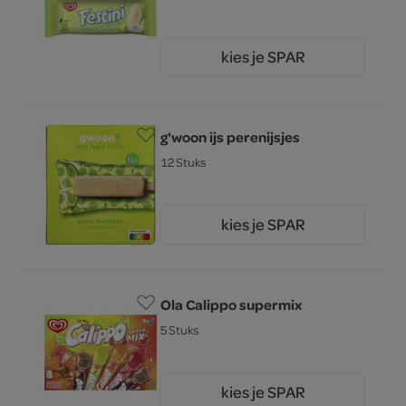
kies je SPAR
1.
00
g'woon ijs perenijsjes
12 Stuks
kies je SPAR
1.
85
Ola Calippo supermix
5 Stuks
kies je SPAR
5.
39