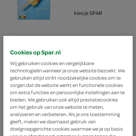
kies je SPAR
1.
19
g'woon waterijsjes
knetterraket
Cookies op Spar.nl
6 Stuks
Wij gebruiken cookies en vergelijkbare
technologieën wanneer je onze website bezoekt. We
kies je SPAR
2.
25
gebruiken altijd strikt noodzakelijke cookies om te
zorgen dat de website werkt en functionele cookies
om extra functies en persoonlijke instellingen aan te
bieden. We gebruiken ook altijd prestatiecookies
g'woon ijs sinas vanille ijs
om het gebruik van onze website te meten,
430 Gram
analyseren en verbeteren. Als je ons toestemming
geeft, maken we daarnaast gebruik van
doelgroepgerichte cookies waarmee we je op basis
kies je SPAR
2.
69
van je surfgedrag advertenties kunnen tonen die