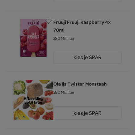
Fruuji Fruuji Raspberry 4x
70ml
280 Milliliter
kies je SPAR
4.
49
Ola Ijs Twister Monstaah
280 Milliliter
kies je SPAR
3.
69