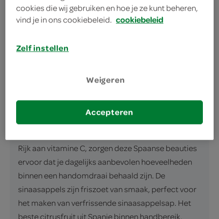
cookies die wij gebruiken en hoe je ze kunt beheren,
vind je in ons cookiebeleid.
cookiebeleid
Zelf instellen
omschrijving
Zonnig zoet: de SPAR Bollo perssinaasappels Breng
Weigeren
een vleugje Spaanse zon in je keuken met de Bollo
perssinaasappels van SPAR. De sappige
Accepteren
sinaasappels komen in handige netjes van 2kg en
zijn onze favoriete manier om de dag te beginnen.
Rijk aan vitamine C, zorgen deze Spaanse beauties
ervoor dat je dagelijks aanbevolen hoeveelheden
binnen een handomdraai behaald zijn. De
sinaasappels zijn friszoet van smaak, perfect voor
het maken van verfrissende sinaasappelsap. Het
beste citrusfruit uit Spanje binnen handbereik,