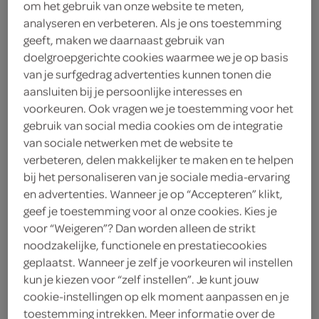
3
.
49
om het gebruik van onze website te meten,
analyseren en verbeteren. Als je ons toestemming
geeft, maken we daarnaast gebruik van
2 Kilogram
doelgroepgerichte cookies waarmee we je op basis
van je surfgedrag advertenties kunnen tonen die
aansluiten bij je persoonlijke interesses en
Let op: aanbiedingen zijn niet zichtbaar bij de
voorkeuren. Ook vragen we je toestemming voor het
producten, maar worden wél automatisch
gebruik van social media cookies om de integratie
verwerkt in de winkelmand.
van sociale netwerken met de website te
verbeteren, delen makkelijker te maken en te helpen
bij het personaliseren van je sociale media-ervaring
breng zon in je dag met elke SPAR Bollo
en advertenties. Wanneer je op “Accepteren” klikt,
Perssinaasappel
geef je toestemming voor al onze cookies. Kies je
voor “Weigeren”? Dan worden alleen de strikt
Spaanse zon in eigen keuken
noodzakelijke, functionele en prestatiecookies
rijk aan vitamine C, direct klaar
geplaatst. Wanneer je zelf je voorkeuren wil instellen
dagelijks gemak met oranje twist
kun je kiezen voor “zelf instellen”. Je kunt jouw
cookie-instellingen op elk moment aanpassen en je
toestemming intrekken. Meer informatie over de