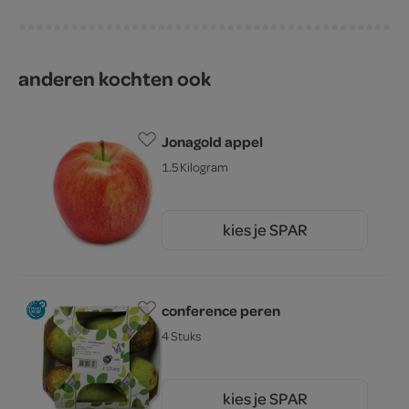
anderen kochten ook
Jonagold appel
1.5 Kilogram
kies je SPAR
2.
69
conference peren
4 Stuks
kies je SPAR
2.
79