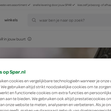
beste vers assortiment
snelle levering door jouw SPAR
kies zelf je bezorg- of af
winkels
waar ben je naar op zoek?
R in jouw buurt
s op Spar.nl
uiken cookies en vergelijkbare technologieën wanneer je onze
 We gebruiken altijd strikt noodzakelijke cookies om te zorgen
werkt en functionele cookies om extra functies en persoonlijk
ngen aan te bieden. We gebruiken ook altijd prestatiecookies o
van onze website te meten, analyseren en verbeteren. Als je on
ing geeft, maken we daarnaast gebruik van doelgroepgerich