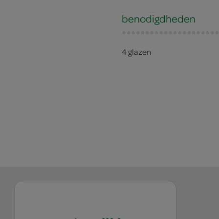
benodigdheden
4 glazen