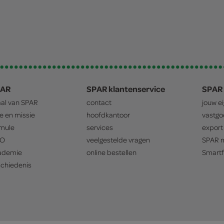
PAR
SPAR klantenservice
SPAR 
aal van
SPAR
contact
jouw e
ie en missie
hoofdkantoor
vastg
mule
services
export
O
veelgestelde vragen
SPAR
m
ademie
online bestellen
Smartf
chiedenis