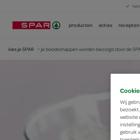
het 
producten
acties
recepten
kies je SPAR
je boodschappen worden bezorgd door de SPA
Cookie
Wij gebr
bezoekt.
website 
instelli
gebruik 
toestemm