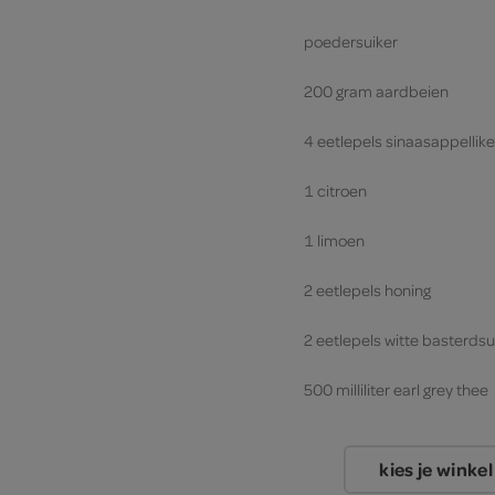
poedersuiker
200 gram aardbeien
4 eetlepels sinaasappellik
1 citroen
1 limoen
2 eetlepels honing
2 eetlepels witte basterdsu
500 milliliter earl grey thee
kies je winkel