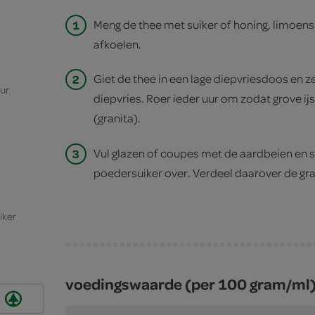
1
Meng de thee met suiker of honing, limoensa
afkoelen.
2
Giet de thee in een lage diepvriesdoos en ze
eur
diepvries. Roer ieder uur om zodat grove ijs
(granita).
3
Vul glazen of coupes met de aardbeien en s
poedersuiker over. Verdeel daarover de gra
iker
voedingswaarde (per 100 gram/ml