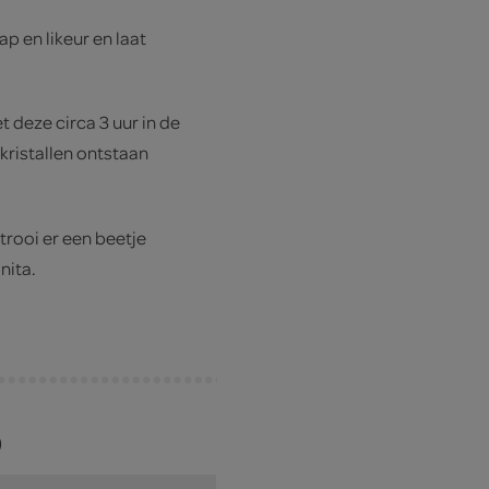
p en likeur en laat
t deze circa 3 uur in de
kristallen ontstaan
trooi er een beetje
nita.
)