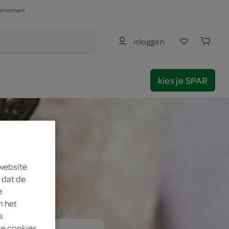
haalmoment
inloggen
kies je SPAR
 website
 dat de
e
m het
s
te cookies