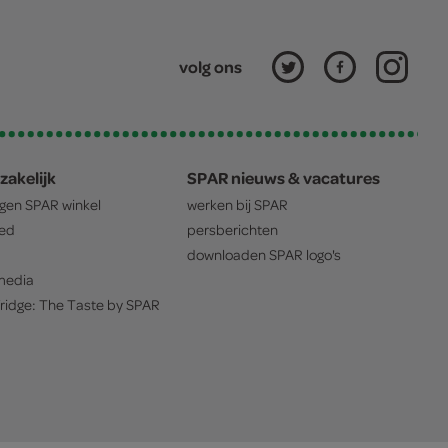
volg ons
zakelijk
SPAR nieuws & vacatures
igen
SPAR
winkel
werken bij
SPAR
oed
persberichten
downloaden
SPAR
logo's
edia
ridge: The Taste by
SPAR