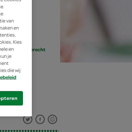
ie
n
je
tie van
 maken en
tenties.
okies. Kies
nele en
desserts, nagerecht
kun je
oment
es die wij
ebeleid
epteren