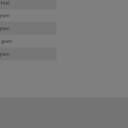
 kcal
gram
gram
 gram
gram