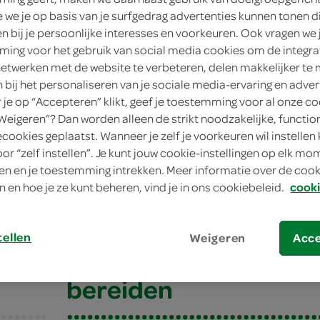
we je op basis van je surfgedrag advertenties kunnen tonen d
4 persone
en bij je persoonlijke interesses en voorkeuren. Ook vragen we 
ing voor het gebruik van social media cookies om de integra
gemiddeld
netwerken met de website te verbeteren, delen makkelijker te
n bij het personaliseren van je sociale media-ervaring en adver
15 min.
je op “Accepteren” klikt, geef je toestemming voor al onze co
“Weigeren”? Dan worden alleen de strikt noodzakelijke, functio
nagerecht/
ecookies geplaatst. Wanneer je zelf je voorkeuren wil instellen 
oor “zelf instellen”. Je kunt jouw cookie-instellingen op elk m
n en je toestemming intrekken. Meer informatie over de cooki
en met theegranita
n en hoe je ze kunt beheren, vind je in ons cookiebeleid.
cooki
n met theegranita
tellen
Weigeren
Acc
bereiden