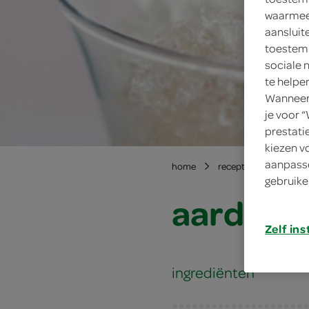
waarmee 
aansluit
toestemm
sociale 
te helpe
Wanneer 
je voor 
prestati
kiezen v
aanpasse
home
recepten
aardbei
gebruike
aardbeie
Zelf ins
ingrediënten