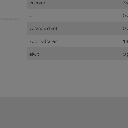
energie
75
vet
0 
verzadigd vet
0 
koolhydraten
14
eiwit
0 