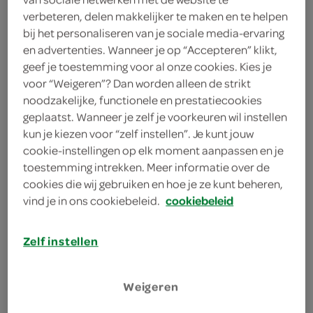
1 pot jam
verbeteren, delen makkelijker te maken en te helpen
bij het personaliseren van je sociale media-ervaring
2 eiwitten
en advertenties. Wanneer je op “Accepteren” klikt,
geef je toestemming voor al onze cookies. Kies je
3 eieren
voor “Weigeren”? Dan worden alleen de strikt
65 gram boter
noodzakelijke, functionele en prestatiecookies
geplaatst. Wanneer je zelf je voorkeuren wil instellen
50 gram suiker
kun je kiezen voor “zelf instellen”. Je kunt jouw
cookie-instellingen op elk moment aanpassen en je
50 milliliter melk
toestemming intrekken. Meer informatie over de
cookies die wij gebruiken en hoe je ze kunt beheren,
12 gram gedroogde gist
vind je in ons cookiebeleid.
cookiebeleid
25 gram verse gist
Zelf instellen
300 gram bloem
kies je winkel
Weigeren