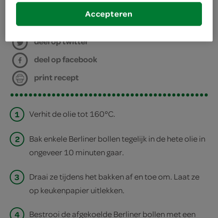
bereiden
Accepteren
deel op twitter
deel op facebook
print recept
1
Verhit de olie tot 160°C.
2
Bak enkele Berliner bollen tegelijk in de hete olie in
ongeveer 10 minuten gaar.
3
Draai ze tijdens het bakken af en toe om. Laat ze
op keukenpapier uitlekken.
4
Bestrooi de afgekoelde Berliner bollen met een