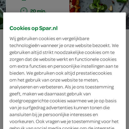
20 min.
Cookies op Spar.nl
bladerdeegtaartje
Wij gebruiken cookies en vergelijkbare
technologieën wanneer je onze website bezoekt. We
met feta en
gebruiken altijd strikt noodzakelijke cookies om te
zorgen dat de website werkt en functionele cookies
paprika
om extra functies en persoonlijke instellingen aan te
bieden. We gebruiken ook altijd prestatiecookies
om het gebruik van onze website te meten,
analyseren en verbeteren. Als je ons toestemming
ingrediënten
geeft, maken we daarnaast gebruik van
doelgroepgerichte cookies waarmee we je op basis
van je surfgedrag advertenties kunnen tonen die
aansluiten bij je persoonlijke interesses en
70 gram veldsla
voorkeuren. Ook vragen we je toestemming voor het
gebruik van social media cookies om de integratie