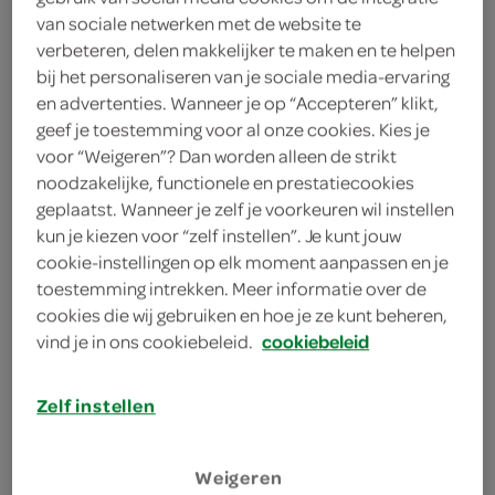
1 eetlepel rodewijnazijn
van sociale netwerken met de website te
verbeteren, delen makkelijker te maken en te helpen
2 eetlepels olijfolie
bij het personaliseren van je sociale media-ervaring
en advertenties. Wanneer je op “Accepteren” klikt,
25 gram pijnboompitten
geef je toestemming voor al onze cookies. Kies je
voor “Weigeren”? Dan worden alleen de strikt
1 rode paprika
noodzakelijke, functionele en prestatiecookies
geplaatst. Wanneer je zelf je voorkeuren wil instellen
250 gram feta
kun je kiezen voor “zelf instellen”. Je kunt jouw
cookie-instellingen op elk moment aanpassen en je
4 plakjes bladerdeeg
toestemming intrekken. Meer informatie over de
cookies die wij gebruiken en hoe je ze kunt beheren,
kies je winkel
vind je in ons cookiebeleid.
cookiebeleid
Zelf instellen
bereiden
Weigeren