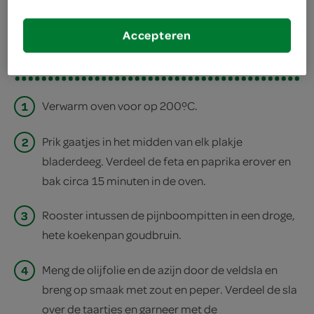
deel op twitter
deel op facebook
Accepteren
print recept
1
Verwarm oven voor op 200ºC.
2
Prik gaatjes in het midden van elk plakje
bladerdeeg. Verdeel de feta en paprika erover en
bak circa 15 minuten in de oven.
3
Rooster intussen de pijnboompitten in een droge,
hete koekenpan goudbruin.
4
Meng de olijfolie en de azijn door de veldsla en
breng op smaak met zout en peper. Verdeel de sla
over de taartjes en garneer met de