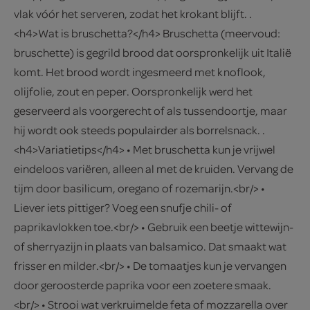
vlak vóór het serveren, zodat het krokant blijft. .
<h4>Wat is bruschetta?</h4> Bruschetta (meervoud:
bruschette) is gegrild brood dat oorspronkelijk uit Italië
komt. Het brood wordt ingesmeerd met knoflook,
olijfolie, zout en peper. Oorspronkelijk werd het
geserveerd als voorgerecht of als tussendoortje, maar
hij wordt ook steeds populairder als borrelsnack. .
<h4>Variatietips</h4> • Met bruschetta kun je vrijwel
eindeloos variëren, alleen al met de kruiden. Vervang de
tijm door basilicum, oregano of rozemarijn.<br/> •
Liever iets pittiger? Voeg een snufje chili- of
paprikavlokken toe.<br/> • Gebruik een beetje wittewijn-
of sherryazijn in plaats van balsamico. Dat smaakt wat
frisser en milder.<br/> • De tomaatjes kun je vervangen
door geroosterde paprika voor een zoetere smaak.
<br/> • Strooi wat verkruimelde feta of mozzarella over