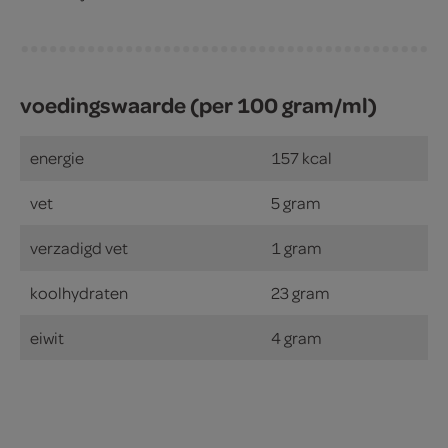
voedingswaarde (per 100 gram/ml)
energie
157 kcal
vet
5 gram
verzadigd vet
1 gram
koolhydraten
23 gram
eiwit
4 gram