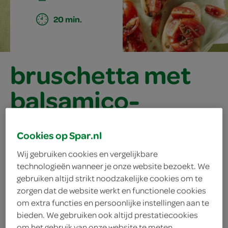
20 min.
bruschetta met
balsamico-
tomaatjes en tijm
Cookies op Spar.nl
Wij gebruiken cookies en vergelijkbare
ingrediënten
technologieën wanneer je onze website bezoekt. We
gebruiken altijd strikt noodzakelijke cookies om te
zorgen dat de website werkt en functionele cookies
om extra functies en persoonlijke instellingen aan te
1 ciabatta
bieden. We gebruiken ook altijd prestatiecookies
om het gebruik van onze website te meten,