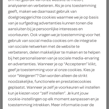
1 takje tijm
analyseren en verbeteren. Als je ons toestemming
geeft, maken we daarnaast gebruik van
2 theelepels balsamicoazijn
doelgroepgerichte cookies waarmee we je op basis
van je surfgedrag advertenties kunnen tonen die
2 eetlepels olijfolie extra vierge
aansluiten bij je persoonlijke interesses en
voorkeuren. Ook vragen we je toestemming voor het
2 teentjes knoflook
gebruik van social media cookies om de integratie
van sociale netwerken met de website te
250 gram snoeptomaatjes
verbeteren, delen makkelijker te maken en te helpen
bij het personaliseren van je sociale media-ervaring
en advertenties. Wanneer je op “Accepteren” klikt,
kies je winkel
geef je toestemming voor al onze cookies. Kies je
voor “Weigeren”? Dan worden alleen de strikt
benodigdheden
noodzakelijke, functionele en prestatiecookies
geplaatst. Wanneer je zelf je voorkeuren wil instellen
kun je kiezen voor “zelf instellen”. Je kunt jouw
grillpan
cookie-instellingen op elk moment aanpassen en je
toestemming intrekken. Meer informatie over de
fijne rasp