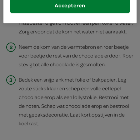
Accepteren
1
Smelt 110 gram chocolade au bain-marie in een
hittebestendige kom boven een pan kokend water.
Zorg ervoor dat de kom het water niet aanraakt.
2
Neem de kom van de warmtebron en roer beetje
voor beetje de rest van de chocolade erdoor. Roer
stevig tot alle chocolade is gesmolten.
3
Bedek een snijplank met folie of bakpapier. Leg
zoute sticks klaar en schep een volle eetlepel
chocolade erop als een lollystokje. Bestrooi met
de noten. Schep wat chocolade erop en bestrooi
met gebaksdecoratie. Laat kort opstijven in de
koelkast.