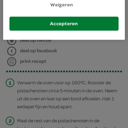
Weigeren
keukenmachine
bereiden
Accepteren
deel op twitter
deel op facebook
print recept
1
Verwarm de oven voor op 160ºC. Rooster de
pistachenoten circa 5 minuten in de oven. Neem
uit de oven en laat op een bord afkoelen. Hak 1
eetlepel fijn en houd apart.
2
Maal de rest van de pistachenoten in de