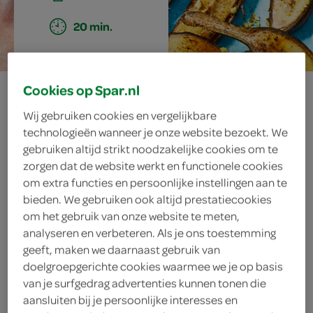
20 min.
gegrilde banaan
Cookies op Spar.nl
Wij gebruiken cookies en vergelijkbare
met
technologieën wanneer je onze website bezoekt. We
gebruiken altijd strikt noodzakelijke cookies om te
pistacheroom
zorgen dat de website werkt en functionele cookies
om extra functies en persoonlijke instellingen aan te
bieden. We gebruiken ook altijd prestatiecookies
om het gebruik van onze website te meten,
ingrediënten
analyseren en verbeteren. Als je ons toestemming
geeft, maken we daarnaast gebruik van
doelgroepgerichte cookies waarmee we je op basis
van je surfgedrag advertenties kunnen tonen die
2 theelepels kokosolie
aansluiten bij je persoonlijke interesses en