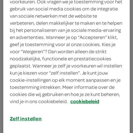
voorkeuren. Ook vragen we je toestemming voor het
2 theelepels boter
gebruik van social media cookies om de integratie
van sociale netwerken met de website te
4 bananen
verbeteren, delen makkelijker te maken en te helpen
bij het personaliseren van je sociale media-ervaring
200 milliliter room
en advertenties. Wanneer je op “Accepteren” klikt,
geef je toestemming voor al onze cookies. Kies je
50 gram roomkaas
voor “Weigeren”? Dan worden alleen de strikt
noodzakelijke, functionele en prestatiecookies
2 eetlepels suiker
geplaatst. Wanneer je zelf je voorkeuren wil instellen
1 zakje vanillesuiker
kun je kiezen voor “zelf instellen”. Je kunt jouw
cookie-instellingen op elk moment aanpassen en je
20 gram pistachenoten
toestemming intrekken. Meer informatie over de
cookies die wij gebruiken en hoe je ze kunt beheren,
vind je in ons cookiebeleid.
cookiebeleid
kies je winkel
Zelf instellen
benodigdheden