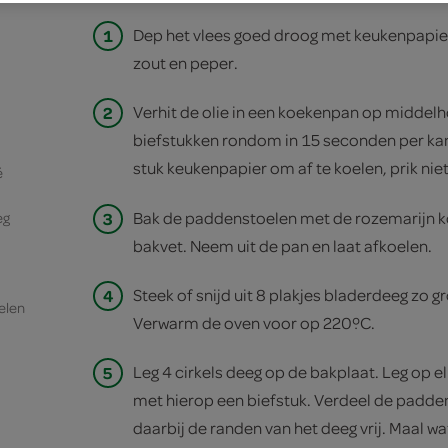
1
Dep het vlees goed droog met keukenpapie
zout en peper.
2
Verhit de olie in een koekenpan op middelh
biefstukken rondom in 15 seconden per kant
stuk keukenpapier om af te koelen, prik niet 
é
3
Bak de paddenstoelen met de rozemarijn k
eg
bakvet. Neem uit de pan en laat afkoelen.
4
Steek of snijd uit 8 plakjes bladerdeeg zo gr
elen
Verwarm de oven voor op 220ºC.
5
Leg 4 cirkels deeg op de bakplaat. Leg op el
met hierop een biefstuk. Verdeel de padden
daarbij de randen van het deeg vrij. Maal wa