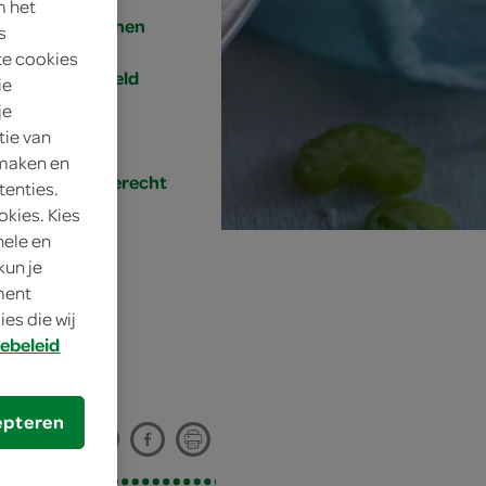
m het
4 personen
s
te cookies
gemiddeld
ie
je
15 min.
tie van
 maken en
hoofdgerecht
tenties.
okies. Kies
nele en
kun je
oment
es die wij
ebeleid
epteren