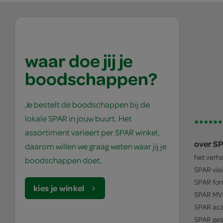
waar doe jij je
boodschappen?
Je bestelt de boodschappen bij de
lokale SPAR in jouw buurt. Het
assortiment varieert per SPAR winkel,
over S
daarom willen we graag weten waar jij je
het verh
boodschappen doet.
SPAR
vis
SPAR
for
kies je winkel
SPAR
MV
SPAR
ac
SPAR
ges