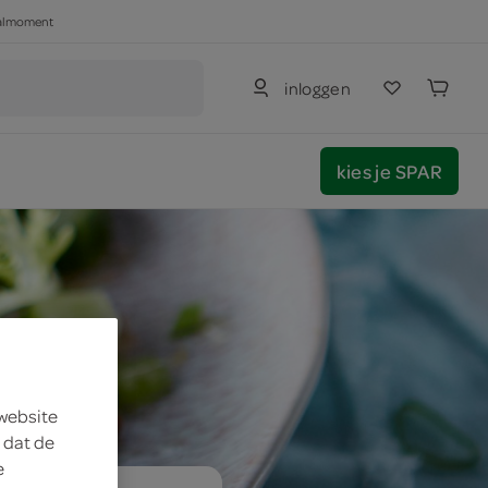
haalmoment
inloggen
kies je SPAR
 website
 dat de
e