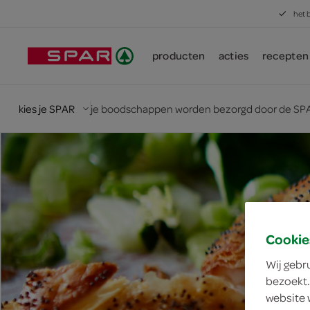
het 
producten
acties
recepten
kies je SPAR
je boodschappen worden bezorgd door de SPA
Cookie
Wij gebr
bezoekt.
website 