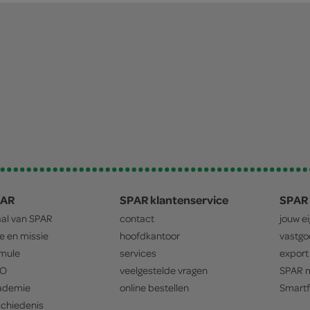
PAR
SPAR klantenservice
SPAR 
aal van
SPAR
contact
jouw e
ie en missie
hoofdkantoor
vastg
mule
services
export
O
veelgestelde vragen
SPAR
m
ademie
online bestellen
Smartf
chiedenis