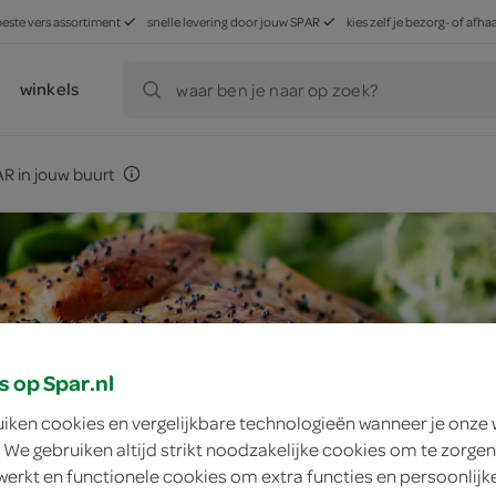
beste vers assortiment
snelle levering door jouw SPAR
kies zelf je bezorg- of af
winkels
waar ben je naar op zoek?
R in jouw buurt
s op Spar.nl
uiken cookies en vergelijkbare technologieën wanneer je onze
 We gebruiken altijd strikt noodzakelijke cookies om te zorgen
werkt en functionele cookies om extra functies en persoonlijk