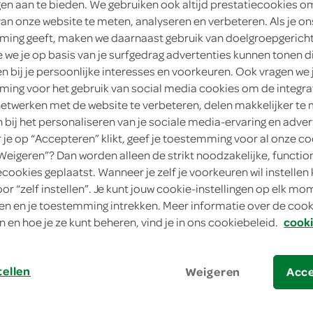
ngen aan te bieden. We gebruiken ook altijd prestatiecookies o
van onze website te meten, analyseren en verbeteren. Als je on
ing geeft, maken we daarnaast gebruik van doelgroepgerich
we je op basis van je surfgedrag advertenties kunnen tonen d
en bij je persoonlijke interesses en voorkeuren. Ook vragen we 
ing voor het gebruik van social media cookies om de integra
netwerken met de website te verbeteren, delen makkelijker te
n bij het personaliseren van je sociale media-ervaring en adver
je op “Accepteren” klikt, geef je toestemming voor al onze co
“Weigeren”? Dan worden alleen de strikt noodzakelijke, functio
astei met biefstuk
ecookies geplaatst. Wanneer je zelf je voorkeuren wil instellen 
oor “zelf instellen”. Je kunt jouw cookie-instellingen op elk m
stei met biefstuk
n en je toestemming intrekken. Meer informatie over de cooki
n en hoe je ze kunt beheren, vind je in ons cookiebeleid.
cooki
tellen
Weigeren
Acc
bereiden