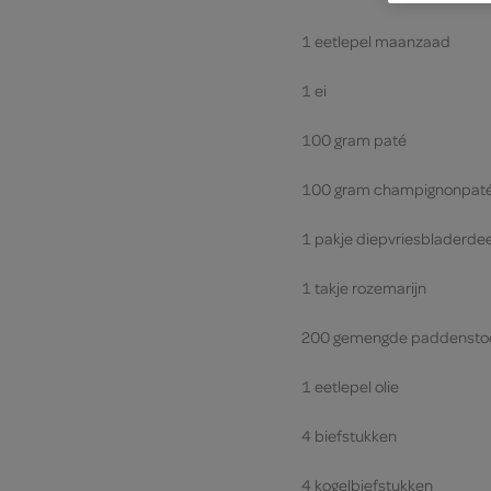
1 eetlepel maanzaad
1 ei
100 gram paté
100 gram champignonpat
1 pakje diepvriesbladerde
1 takje rozemarijn
200 gemengde paddensto
1 eetlepel olie
4 biefstukken
4 kogelbiefstukken