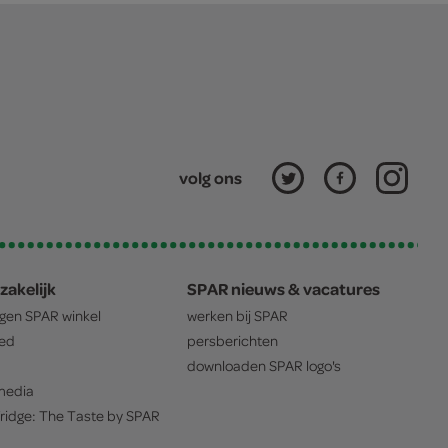
volg ons
zakelijk
SPAR nieuws & vacatures
igen
SPAR
winkel
werken bij
SPAR
oed
persberichten
downloaden
SPAR
logo's
edia
ridge: The Taste by
SPAR