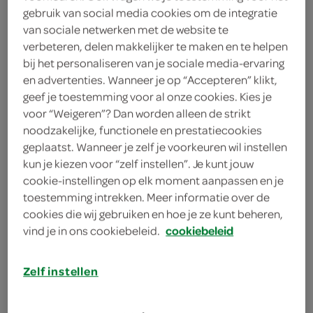
2 eetlepels ketjap asin
gebruik van social media cookies om de integratie
van sociale netwerken met de website te
2 eetlepels sojasaus
verbeteren, delen makkelijker te maken en te helpen
bij het personaliseren van je sociale media-ervaring
1 ui
en advertenties. Wanneer je op “Accepteren” klikt,
geef je toestemming voor al onze cookies. Kies je
2 sjalotjes
voor “Weigeren”? Dan worden alleen de strikt
noodzakelijke, functionele en prestatiecookies
2 teentjes knoflook
geplaatst. Wanneer je zelf je voorkeuren wil instellen
kun je kiezen voor “zelf instellen”. Je kunt jouw
1 rode peper
cookie-instellingen op elk moment aanpassen en je
toestemming intrekken. Meer informatie over de
4 eetlepels wokolie
cookies die wij gebruiken en hoe je ze kunt beheren,
200 gram peultjes
vind je in ons cookiebeleid.
cookiebeleid
250 gram broccoli
Zelf instellen
1 theelepel gemberpoeder
kies je winkel
(djahé)