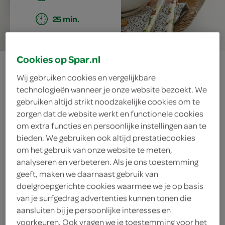
25 min.
Cookies op Spar.nl
kip met peultjes
Wij gebruiken cookies en vergelijkbare
en pinda's
technologieën wanneer je onze website bezoekt. We
gebruiken altijd strikt noodzakelijke cookies om te
zorgen dat de website werkt en functionele cookies
om extra functies en persoonlijke instellingen aan te
ingrediënten
bieden. We gebruiken ook altijd prestatiecookies
om het gebruik van onze website te meten,
analyseren en verbeteren. Als je ons toestemming
geeft, maken we daarnaast gebruik van
100 gram ongezouten pinda’s
doelgroepgerichte cookies waarmee we je op basis
van je surfgedrag advertenties kunnen tonen die
2 theelepels sambal manis
aansluiten bij je persoonlijke interesses en
voorkeuren. Ook vragen we je toestemming voor het