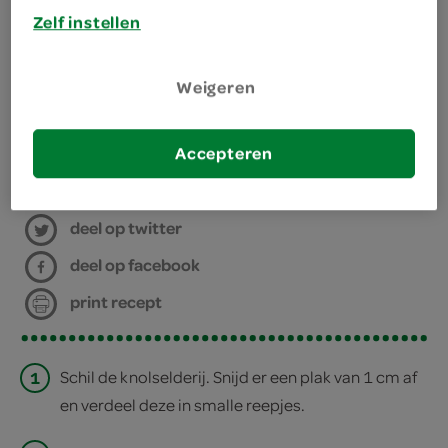
Zelf instellen
benodigdheden
Weigeren
keukenpapier
Accepteren
bereiden
deel op twitter
deel op facebook
print recept
1
Schil de knolselderij. Snijd er een plak van 1 cm af
en verdeel deze in smalle reepjes.