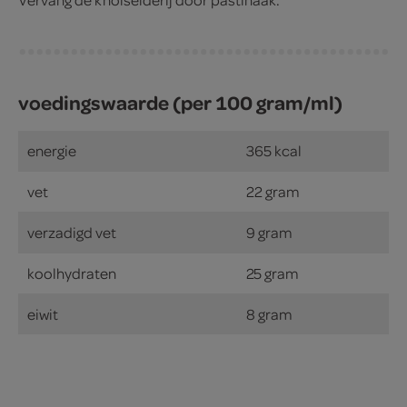
voedingswaarde (per 100 gram/ml)
energie
365 kcal
vet
22 gram
verzadigd vet
9 gram
koolhydraten
25 gram
eiwit
8 gram