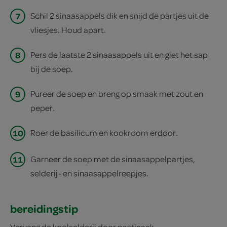
7
Schil 2 sinaasappels dik en snijd de partjes uit de
vliesjes. Houd apart.
8
Pers de laatste 2 sinaasappels uit en giet het sap
bij de soep.
9
Pureer de soep en breng op smaak met zout en
peper.
10
Roer de basilicum en kookroom erdoor.
11
Garneer de soep met de sinaasappelpartjes,
selderij- en sinaasappelreepjes.
bereidingstip
Vervang de knolselderij door pastinaak.