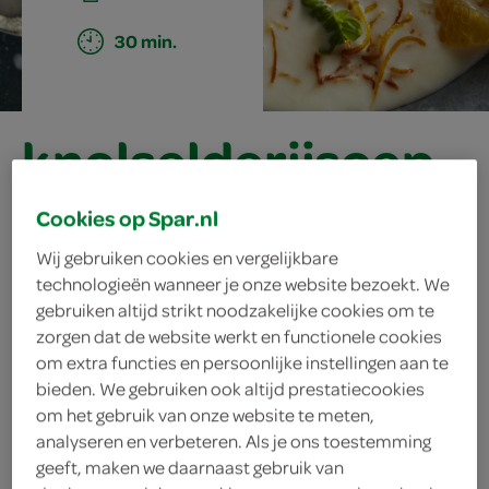
30 min.
knolselderijsoep
met sinaasappel
Cookies op Spar.nl
Wij gebruiken cookies en vergelijkbare
technologieën wanneer je onze website bezoekt. We
ingrediënten
gebruiken altijd strikt noodzakelijke cookies om te
zorgen dat de website werkt en functionele cookies
om extra functies en persoonlijke instellingen aan te
bieden. We gebruiken ook altijd prestatiecookies
200 milliliter kookroom
om het gebruik van onze website te meten,
analyseren en verbeteren. Als je ons toestemming
1 eetlepel gedroogde italiaanse
geeft, maken we daarnaast gebruik van
kruiden