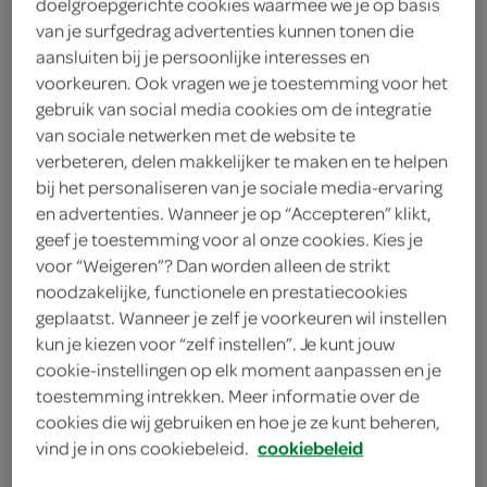
doelgroepgerichte cookies waarmee we je op basis
van je surfgedrag advertenties kunnen tonen die
2 eetlepels basilicum
aansluiten bij je persoonlijke interesses en
voorkeuren. Ook vragen we je toestemming voor het
1 liter groentebouillon
gebruik van social media cookies om de integratie
van sociale netwerken met de website te
eetlepel korianderpoeder
verbeteren, delen makkelijker te maken en te helpen
(ketoembar)
bij het personaliseren van je sociale media-ervaring
2 teentjes knoflook
en advertenties. Wanneer je op “Accepteren” klikt,
geef je toestemming voor al onze cookies. Kies je
1 ui
voor “Weigeren”? Dan worden alleen de strikt
noodzakelijke, functionele en prestatiecookies
5 sinaasappels
geplaatst. Wanneer je zelf je voorkeuren wil instellen
kun je kiezen voor “zelf instellen”. Je kunt jouw
4 eetlepels olijfolie
cookie-instellingen op elk moment aanpassen en je
toestemming intrekken. Meer informatie over de
1 knolselderij
cookies die wij gebruiken en hoe je ze kunt beheren,
vind je in ons cookiebeleid.
cookiebeleid
kies je winkel