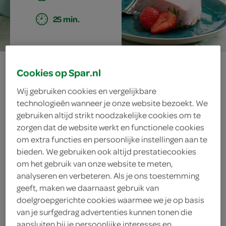
25 min.
ontbijtkwarktaart
Cookies op Spar.nl
met
Wij gebruiken cookies en vergelijkbare
technologieën wanneer je onze website bezoekt. We
granolabodem
gebruiken altijd strikt noodzakelijke cookies om te
zorgen dat de website werkt en functionele cookies
om extra functies en persoonlijke instellingen aan te
bieden. We gebruiken ook altijd prestatiecookies
ingrediënten
om het gebruik van onze website te meten,
analyseren en verbeteren. Als je ons toestemming
geeft, maken we daarnaast gebruik van
doelgroepgerichte cookies waarmee we je op basis
500 gram Melkan magere kwark
van je surfgedrag advertenties kunnen tonen die
aansluiten bij je persoonlijke interesses en