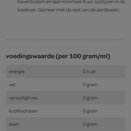
haverbodem en laat minimaal 4 uur opstijven in de
koelkast. Garneer met de rest van de aardbeien.
voedingswaarde (per 100 gram/ml)
energie
0 kcal
vet
0 gram
verzadigd vet
0 gram
koolhydraten
0 gram
eiwit
0 gram