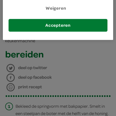
benodigdheden
Weigeren
springvorm
Accepteren
bakpapier
keukenmachine
bereiden
deel op twitter
deel op facebook
print recept
1
Bekleed de springvorm met bakpapier. Smelt in
een steelpan de boter met de helft van de honing.