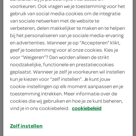
400 gram aardbeien
voorkeuren. Ook vragen we je toestemming voor het
gebruik van social media cookies om de integratie
6 blaadjes gelatine
van sociale netwerken met de website te
verbeteren, delen makkelijker te maken en te helpen
1 eetlepel kaneelpoeder
bij het personaliseren van je sociale media-ervaring
en advertenties. Wanneer je op “Accepteren” klikt,
100 gram havermout
geef je toestemming voor al onze cookies. Kies je
voor “Weigeren”? Dan worden alleen de strikt
30 gram ongezouten gemengde
noodzakelijke, functionele en prestatiecookies
noten
geplaatst. Wanneer je zelf je voorkeuren wil instellen
kun je kiezen voor “zelf instellen”. Je kunt jouw
4 eetlepels honing
cookie-instellingen op elk moment aanpassen en je
toestemming intrekken. Meer informatie over de
40 gram Melkan roomboter
cookies die wij gebruiken en hoe je ze kunt beheren,
ongezouten
vind je in ons cookiebeleid.
cookiebeleid
kies je winkel
Zelf instellen