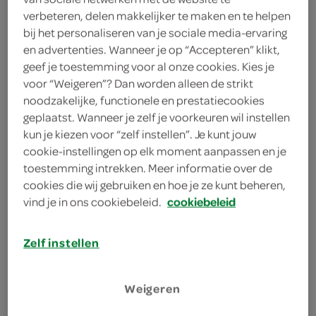
2 eetlepels ketjap manis
verbeteren, delen makkelijker te maken en te helpen
bij het personaliseren van je sociale media-ervaring
1 eetlepel olie
en advertenties. Wanneer je op “Accepteren” klikt,
geef je toestemming voor al onze cookies. Kies je
6 lente-/bosuitjes
voor “Weigeren”? Dan worden alleen de strikt
noodzakelijke, functionele en prestatiecookies
8 chipolataworstjes
geplaatst. Wanneer je zelf je voorkeuren wil instellen
kun je kiezen voor “zelf instellen”. Je kunt jouw
kies je winkel
cookie-instellingen op elk moment aanpassen en je
toestemming intrekken. Meer informatie over de
cookies die wij gebruiken en hoe je ze kunt beheren,
benodigdheden
vind je in ons cookiebeleid.
cookiebeleid
barbecue
Zelf instellen
8 spiesen
Weigeren
bereiden