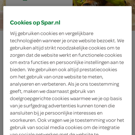
30 min.
Cookies op Spar.nl
Wij gebruiken cookies en vergelijkbare
oosterse
technologieën wanneer je onze website bezoekt. We
gebruiken altijd strikt noodzakelijke cookies om te
chipolataspiesjes
zorgen dat de website werkt en functionele cookies
om extra functies en persoonlijke instellingen aan te
bieden. We gebruiken ook altijd prestatiecookies
om het gebruik van onze website te meten,
ingrediënten
analyseren en verbeteren. Als je ons toestemming
geeft, maken we daarnaast gebruik van
doelgroepgerichte cookies waarmee we je op basis
van je surfgedrag advertenties kunnen tonen die
1 verse gember
aansluiten bij je persoonlijke interesses en
voorkeuren. Ook vragen we je toestemming voor het
1 teentje knoflook
gebruik van social media cookies om de integratie
van sociale netwerken met de website te