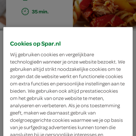
35 min.
pasta met tonijn
Cookies op Spar.nl
en geroosterde
Wij gebruiken cookies en vergelijkbare
technologieën wanneer je onze website bezoekt. We
groenten
gebruiken altijd strikt noodzakelijke cookies om te
zorgen dat de website werkt en functionele cookies
om extra functies en persoonlijke instellingen aan te
bieden. We gebruiken ook altijd prestatiecookies
ingrediënten
om het gebruik van onze website te meten,
analyseren en verbeteren. Als je ons toestemming
geeft, maken we daarnaast gebruik van
doelgroepgerichte cookies waarmee we je op basis
100 milliliter tomatenketchup
van je surfgedrag advertenties kunnen tonen die
aansluiten bij je persoonlijke interesses en