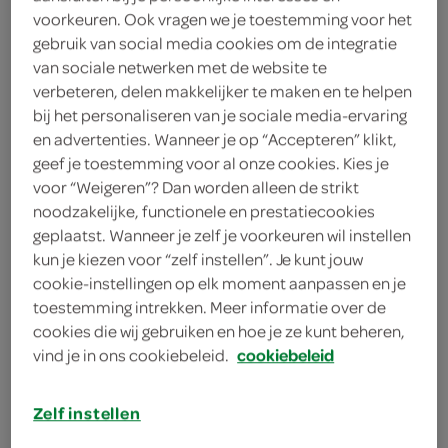
2 eetlepels pesto
voorkeuren. Ook vragen we je toestemming voor het
gebruik van social media cookies om de integratie
2 blikjes tonijn
van sociale netwerken met de website te
verbeteren, delen makkelijker te maken en te helpen
500 gram farfalle
bij het personaliseren van je sociale media-ervaring
en advertenties. Wanneer je op “Accepteren” klikt,
500 gram fusilli
geef je toestemming voor al onze cookies. Kies je
voor “Weigeren”? Dan worden alleen de strikt
2 teentjes knoflook
noodzakelijke, functionele en prestatiecookies
geplaatst. Wanneer je zelf je voorkeuren wil instellen
50 milliliter olijfolie
kun je kiezen voor “zelf instellen”. Je kunt jouw
cookie-instellingen op elk moment aanpassen en je
1 rode ui
toestemming intrekken. Meer informatie over de
cookies die wij gebruiken en hoe je ze kunt beheren,
1 gele paprika
vind je in ons cookiebeleid.
cookiebeleid
1 groene paprika
Zelf instellen
1 rode paprika