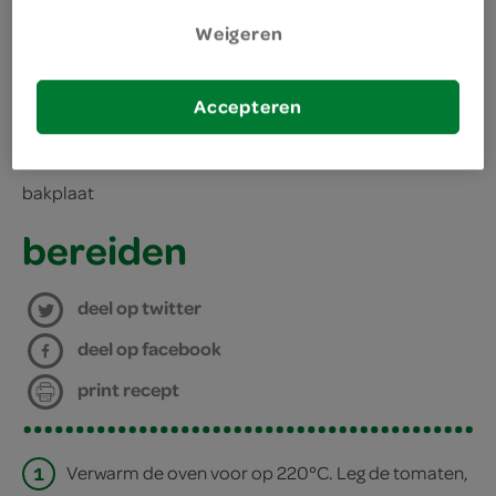
250 gram cherry-/kerstomaatjes
Weigeren
kies je winkel
Accepteren
benodigdheden
bakplaat
bereiden
deel op twitter
deel op facebook
print recept
1
Verwarm de oven voor op 220°C. Leg de tomaten,