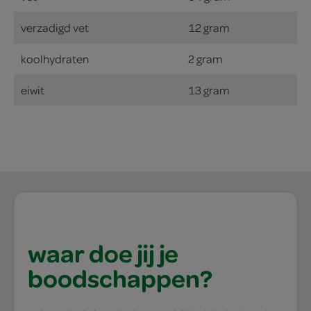
verzadigd vet
12 gram
koolhydraten
2 gram
eiwit
13 gram
waar doe jij je
boodschappen?