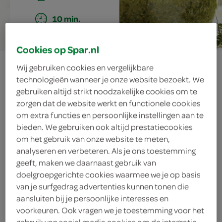
10 min.
Cookies op Spar.nl
peterselie-tijm
Wij gebruiken cookies en vergelijkbare
technologieën wanneer je onze website bezoekt. We
pesto met
gebruiken altijd strikt noodzakelijke cookies om te
zorgen dat de website werkt en functionele cookies
hazelnoten
om extra functies en persoonlijke instellingen aan te
bieden. We gebruiken ook altijd prestatiecookies
om het gebruik van onze website te meten,
analyseren en verbeteren. Als je ons toestemming
ingrediënten
geeft, maken we daarnaast gebruik van
doelgroepgerichte cookies waarmee we je op basis
van je surfgedrag advertenties kunnen tonen die
aansluiten bij je persoonlijke interesses en
100 gram Parmezaanse kaas
voorkeuren. Ook vragen we je toestemming voor het
gebruik van social media cookies om de integratie