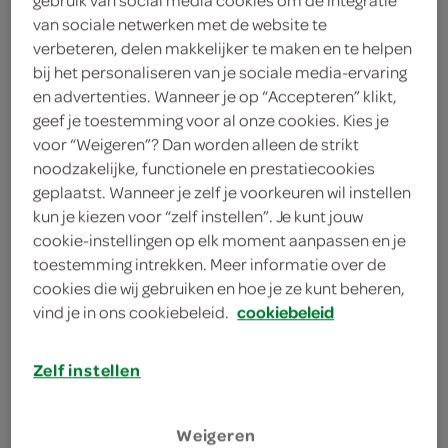
200 milliliter milde olijfolie
van sociale netwerken met de website te
verbeteren, delen makkelijker te maken en te helpen
2 eetlepels kappertjes
bij het personaliseren van je sociale media-ervaring
en advertenties. Wanneer je op “Accepteren” klikt,
3 teentjes knoflook
geef je toestemming voor al onze cookies. Kies je
voor “Weigeren”? Dan worden alleen de strikt
1 eetlepel verse tijm
noodzakelijke, functionele en prestatiecookies
geplaatst. Wanneer je zelf je voorkeuren wil instellen
100 gram platte peterselie
kun je kiezen voor “zelf instellen”. Je kunt jouw
cookie-instellingen op elk moment aanpassen en je
40 gram hazelnoten
toestemming intrekken. Meer informatie over de
cookies die wij gebruiken en hoe je ze kunt beheren,
kies je winkel
vind je in ons cookiebeleid.
cookiebeleid
Zelf instellen
bereiden
Weigeren