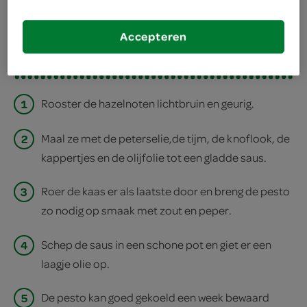
deel op twitter
deel op facebook
Accepteren
print recept
1
Rooster de hazelnoten lichtbruin en geurig.
2
Maal ze met de peterselie,de tijm, de knoflook, de
kappertjes en de olijfolie tot een gladde saus.
3
Roer de kaas er als laatste door en breng de pesto
zo nodig op smaak met zout en peper.
4
Schep de saus in een schone pot en giet er een
laagje olie op.
5
De pesto kan goed gekoeld een week bewaard