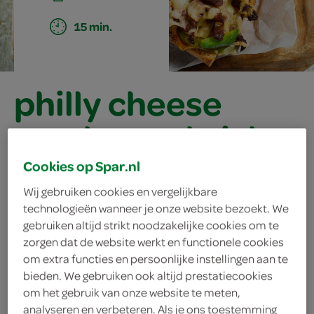
15 min.
philly cheese
steak-sandwich
Cookies op Spar.nl
ingrediënten
Wij gebruiken cookies en vergelijkbare
technologieën wanneer je onze website bezoekt. We
gebruiken altijd strikt noodzakelijke cookies om te
zorgen dat de website werkt en functionele cookies
om extra functies en persoonlijke instellingen aan te
100 gram jonge kaas
bieden. We gebruiken ook altijd prestatiecookies
300 gram biefreepjes
om het gebruik van onze website te meten,
analyseren en verbeteren. Als je ons toestemming