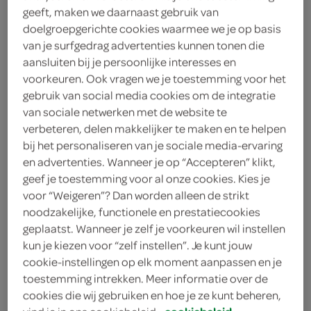
2 kleine stokbroden
geeft, maken we daarnaast gebruik van
doelgroepgerichte cookies waarmee we je op basis
1 groene paprika
van je surfgedrag advertenties kunnen tonen die
aansluiten bij je persoonlijke interesses en
1 teentje knoflook
voorkeuren. Ook vragen we je toestemming voor het
gebruik van social media cookies om de integratie
1 ui
van sociale netwerken met de website te
verbeteren, delen makkelijker te maken en te helpen
2 eetlepels boter
bij het personaliseren van je sociale media-ervaring
en advertenties. Wanneer je op “Accepteren” klikt,
geef je toestemming voor al onze cookies. Kies je
kies je winkel
voor “Weigeren”? Dan worden alleen de strikt
noodzakelijke, functionele en prestatiecookies
geplaatst. Wanneer je zelf je voorkeuren wil instellen
bereiden
kun je kiezen voor “zelf instellen”. Je kunt jouw
cookie-instellingen op elk moment aanpassen en je
deel op twitter
toestemming intrekken. Meer informatie over de
cookies die wij gebruiken en hoe je ze kunt beheren,
deel op facebook