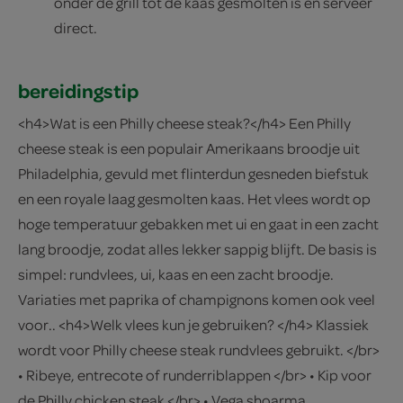
onder de grill tot de kaas gesmolten is en serveer
direct.
bereidingstip
<h4>Wat is een Philly cheese steak?</h4> Een Philly
cheese steak is een populair Amerikaans broodje uit
Philadelphia, gevuld met flinterdun gesneden biefstuk
en een royale laag gesmolten kaas. Het vlees wordt op
hoge temperatuur gebakken met ui en gaat in een zacht
lang broodje, zodat alles lekker sappig blijft. De basis is
simpel: rundvlees, ui, kaas en een zacht broodje.
Variaties met paprika of champignons komen ook veel
voor.. <h4>Welk vlees kun je gebruiken? </h4> Klassiek
wordt voor Philly cheese steak rundvlees gebruikt. </br>
• Ribeye, entrecote of runderriblappen </br> • Kip voor
de Philly chicken steak </br> • Vega shoarma,