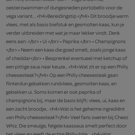
oesterzwammen of dungesneden portobello voor de
vega variant. . <h4>Bereidingstip </h4> Dit broodje warm
vlees, met als basis biefstuk en gesmolten kaas, kun je
verder uitbreiden met wat je maar lekker vindt. Denk
eens aan: </br> • Ui </br> • Paprika </br> • Champignons
</br> • Neem een kaas die goed smelt, zoals jonge kaas
of cheddar</br> • Besprenkel eventueel met ketchup of
een pittige saus naar keuze.. <h4>Wat zit er op een Philly
cheesesteak?</h4> Op een Philly cheesesteak gaan
flinterdun gebakken rundvlees, gesmolten kaas, en
gebakken ui. Soms komen er ook paprika of
champignons bij, maar de basis blijft: vlees, ui, kaas en
een zacht broodje.. <h4>Wat is het geheime ingrediënt
van Philly cheesesteak?</h4> Veel fans zweren bij Cheez
Whiz. Die smeuïge, felgele kaassaus smelt perfect door
het vlees en geeft de echte Philly-bite. . <h4>Wat