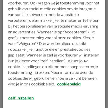
voorkeuren. Ook vragen we je toestemming voor het
1 bos koriander
gebruik van social media cookies om de integratie
van sociale netwerken met de website te
250 gram verse ananas
verbeteren, delen makkelijker te maken en te helpen
bij het personaliseren van je sociale media-ervaring
150 milliliter groentebouillon van 1
en advertenties. Wanneer je op “Accepteren” klikt,
tablet
geef je toestemming voor al onze cookies. Kies je
voor “Weigeren”? Dan worden alleen de strikt
75 milliliter kokosroom
noodzakelijke, functionele en prestatiecookies
100 gram cherry-/kerstomaatjes
geplaatst. Wanneer je zelf je voorkeuren wil instellen
kun je kiezen voor “zelf instellen”. Je kunt jouw
2 gele paprika's
cookie-instellingen op elk moment aanpassen en je
toestemming intrekken. Meer informatie over de
200 gram zoete aardappels
cookies die wij gebruiken en hoe je ze kunt beheren,
vind je in ons cookiebeleid.
cookiebeleid
1 winterwortel
Zelf instellen
1 eetlepel kerriepoeder