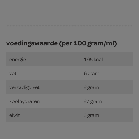
voedingswaarde (per 100 gram/ml)
energie
195 kcal
vet
6 gram
verzadigd vet
2 gram
koolhydraten
27 gram
eiwit
3 gram