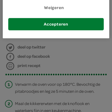
Weigeren
kies je winkel
Accepteren
bereiden
deel op twitter
deel op facebook
print recept
1
Verwarm de oven voor op 180°C. Bevochtig de
pitabroodjes en leg ze 5 minuten in de oven.
2
Maal de kikkererwten met de knoflook en
waterkers fijn in een keukenmachine.