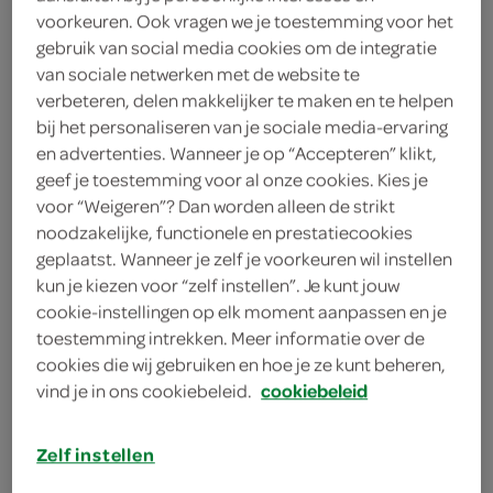
voorkeuren. Ook vragen we je toestemming voor het
100 gram geitenkaas
gebruik van social media cookies om de integratie
100 gram feta
van sociale netwerken met de website te
verbeteren, delen makkelijker te maken en te helpen
50 gram gemengde sla
bij het personaliseren van je sociale media-ervaring
en advertenties. Wanneer je op “Accepteren” klikt,
1 mespunt gedroogde chilipeper
geef je toestemming voor al onze cookies. Kies je
voor “Weigeren”? Dan worden alleen de strikt
2 eetlepels yoghurt
noodzakelijke, functionele en prestatiecookies
geplaatst. Wanneer je zelf je voorkeuren wil instellen
4 eetlepels olijfolie
kun je kiezen voor “zelf instellen”. Je kunt jouw
cookie-instellingen op elk moment aanpassen en je
1 bosje waterkers
toestemming intrekken. Meer informatie over de
cookies die wij gebruiken en hoe je ze kunt beheren,
2 teentjes knoflook
vind je in ons cookiebeleid.
cookiebeleid
425 milliliter kikkererwten
Zelf instellen
4 pitabroodjes