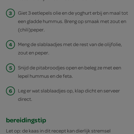
3
Giet 3 eetlepels olie en de yoghurt erbij en maal tot
een gladde hummus. Breng op smaak met zout en
(chili)peper.
4
Meng de slablaadjes met de rest van de olijfolie,
zout en peper.
5
Snijd de pitabroodjes open en beleg ze met een
lepel hummus en de feta.
6
Leg er wat slablaadjes op, klap dicht en serveer
direct.
bereidingstip
Let op: de kaas in dit recept kan dierlijk stremsel