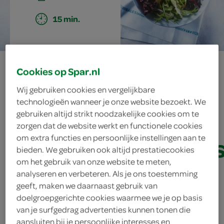
15 min.
pita met
Cookies op Spar.nl
slablaadjes, feta
Wij gebruiken cookies en vergelijkbare
technologieën wanneer je onze website bezoekt. We
en
gebruiken altijd strikt noodzakelijke cookies om te
zorgen dat de website werkt en functionele cookies
waterkershummu
om extra functies en persoonlijke instellingen aan te
bieden. We gebruiken ook altijd prestatiecookies
om het gebruik van onze website te meten,
analyseren en verbeteren. Als je ons toestemming
ingrediënten
geeft, maken we daarnaast gebruik van
doelgroepgerichte cookies waarmee we je op basis
van je surfgedrag advertenties kunnen tonen die
aansluiten bij je persoonlijke interesses en