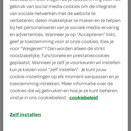
2 eetlepels amandelschaafsel
gebruik van social media cookies om de integratie
van sociale netwerken met de website te
1 eetlepel zachte roomboter
verbeteren, delen makkelijker te maken en te helpen
bij het personaliseren van je sociale media-ervaring
1 losgelopt ei
en advertenties. Wanneer je op “Accepteren” klikt,
geef je toestemming voor al onze cookies. Kies je
1 ei
voor “Weigeren”? Dan worden alleen de strikt
noodzakelijke, functionele en prestatiecookies
75 gram amandelspijs
geplaatst. Wanneer je zelf je voorkeuren wil instellen
kun je kiezen voor “zelf instellen”. Je kunt jouw
3 Jonagold appels
cookie-instellingen op elk moment aanpassen en je
toestemming intrekken. Meer informatie over de
3 plakjes roomboterbladerdeeg
cookies die wij gebruiken en hoe je ze kunt beheren,
(ontdooid)
vind je in ons cookiebeleid.
cookiebeleid
kies je winkel
Zelf instellen