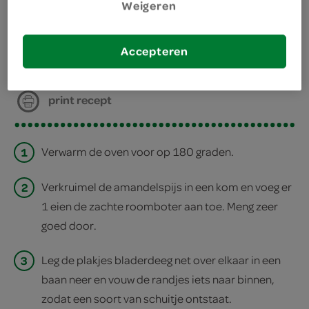
bereiden
Weigeren
deel op twitter
Accepteren
deel op facebook
print recept
1
Verwarm de oven voor op 180 graden.
2
Verkruimel de amandelspijs in een kom en voeg er
1 eien de zachte roomboter aan toe. Meng zeer
goed door.
3
Leg de plakjes bladerdeeg net over elkaar in een
baan neer en vouw de randjes iets naar binnen,
zodat een soort van schuitje ontstaat.