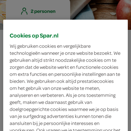
2 personen
Cookies op Spar.nl
plaattaart van
Wij gebruiken cookies en vergelijkbare
jonagold appel en
technologieën wanneer je onze website bezoekt. We
gebruiken altijd strikt noodzakelijke cookies om te
amandel
zorgen dat de website werkt en functionele cookies
om extra functies en persoonlijke instellingen aan te
bieden. We gebruiken ook altijd prestatiecookies
om het gebruik van onze website te meten,
ingrediënten
analyseren en verbeteren. Als je ons toestemming
geeft, maken we daarnaast gebruik van
doelgroepgerichte cookies waarmee we je op basis
van je surfgedrag advertenties kunnen tonen die
poedersuiker
aansluiten bij je persoonlijke interesses en
voorkeuren. Ook vragen we je toestemming voor het