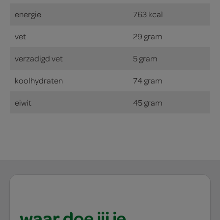
energie
763 kcal
vet
29 gram
verzadigd vet
5 gram
koolhydraten
74 gram
eiwit
45 gram
waar doe jij je