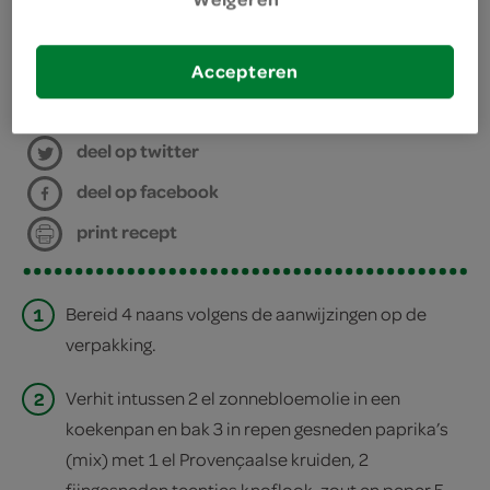
Accepteren
bereiden
deel op twitter
deel op facebook
print recept
1
Bereid 4 naans volgens de aanwijzingen op de
verpakking.
2
Verhit intussen 2 el zonnebloemolie in een
koekenpan en bak 3 in repen gesneden paprika’s
(mix) met 1 el Provençaalse kruiden, 2
fijngesneden teentjes knoflook, zout en peper 5