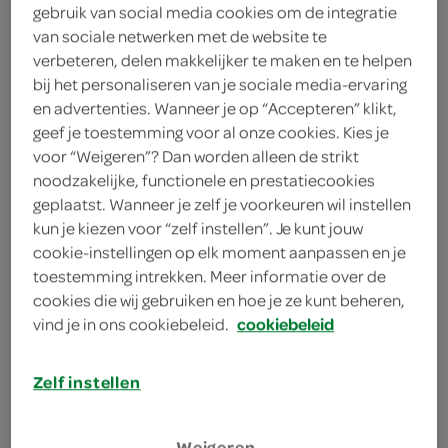
gebruik van social media cookies om de integratie
100 gram ijsbergsla
van sociale netwerken met de website te
verbeteren, delen makkelijker te maken en te helpen
1 rode ui
bij het personaliseren van je sociale media-ervaring
1 blik zwarte bonen
en advertenties. Wanneer je op “Accepteren” klikt,
geef je toestemming voor al onze cookies. Kies je
1 portie kippenvlees
voor “Weigeren”? Dan worden alleen de strikt
noodzakelijke, functionele en prestatiecookies
2 teentjes knoflook
geplaatst. Wanneer je zelf je voorkeuren wil instellen
kun je kiezen voor “zelf instellen”. Je kunt jouw
1 eetlepel Provençaalse kruiden
cookie-instellingen op elk moment aanpassen en je
toestemming intrekken. Meer informatie over de
3 paprika's
cookies die wij gebruiken en hoe je ze kunt beheren,
vind je in ons cookiebeleid.
cookiebeleid
2 eetlepels zonnebloemolie
4 naanbroden
Zelf instellen
kies je winkel
Weigeren