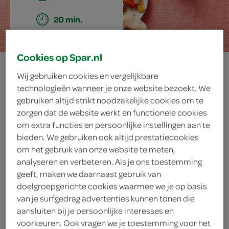
20 min.
Cookies op Spar.nl
platbrood met
Wij gebruiken cookies en vergelijkbare
technologieën wanneer je onze website bezoekt. We
kip, paprika en
gebruiken altijd strikt noodzakelijke cookies om te
zorgen dat de website werkt en functionele cookies
hummus
om extra functies en persoonlijke instellingen aan te
bieden. We gebruiken ook altijd prestatiecookies
om het gebruik van onze website te meten,
analyseren en verbeteren. Als je ons toestemming
ingrediënten
geeft, maken we daarnaast gebruik van
doelgroepgerichte cookies waarmee we je op basis
van je surfgedrag advertenties kunnen tonen die
aansluiten bij je persoonlijke interesses en
200 gram pikante hummus
voorkeuren. Ook vragen we je toestemming voor het