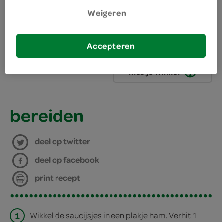
1 eetlepel olijfolie
Weigeren
4 plakjes rauwe hammen
Accepteren
4 saucijzen
kies je winkel
bereiden
deel op twitter
deel op facebook
print recept
1
Wikkel de saucijsjes in een plakje ham. Verhit 1