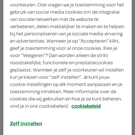
voorkeuren. Ook vragen we je toestemming voor het
gebruik van social media cookies om de integratie
van sociale netwerken met de website te
2 eetlepels kant-en-klare dressing
verbeteren, delen makkelijker te maken en te helpen
bij het personaliseren van je sociale media-ervaring
2 eetlepels vinaigrettes
en advertenties. Wanneer je op “Accepteren” klikt,
geef je toestemming voor al onze cookies. Kies je
50 gram zachte geitenkaas
voor “Weigeren”? Dan worden alleen de strikt
1 rode ui
noodzakelijke, functionele en prestatiecookies
geplaatst. Wanneer je zelf je voorkeuren wil instellen
2 eetlepels zongedroogde
kun je kiezen voor “zelf instellen”. Je kunt jouw
tomaatjes
cookie-instellingen op elk moment aanpassen en je
toestemming intrekken. Meer informatie over de
300 gram spinazie
cookies die wij gebruiken en hoe je ze kunt beheren,
vind je in ons cookiebeleid.
cookiebeleid
2 eetlepels Provençaalse kruiden
Zelf instellen
600 gram aardappelschijfjes