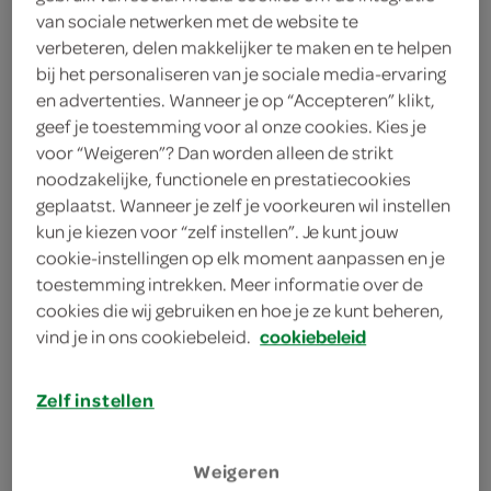
van sociale netwerken met de website te
100 gram feta
verbeteren, delen makkelijker te maken en te helpen
1 eetlepel oregano
bij het personaliseren van je sociale media-ervaring
en advertenties. Wanneer je op “Accepteren” klikt,
1 teentje knoflook
geef je toestemming voor al onze cookies. Kies je
voor “Weigeren”? Dan worden alleen de strikt
6 eetlepels olijfolie
noodzakelijke, functionele en prestatiecookies
geplaatst. Wanneer je zelf je voorkeuren wil instellen
2 eetlepels zwarte olijven
kun je kiezen voor “zelf instellen”. Je kunt jouw
cookie-instellingen op elk moment aanpassen en je
250 gram cherry-/kerstomaatjes
toestemming intrekken. Meer informatie over de
cookies die wij gebruiken en hoe je ze kunt beheren,
500 gram broccoli
vind je in ons cookiebeleid.
cookiebeleid
450 gram krieltjes
Zelf instellen
8 plakken ontbijtspek
4 kipfilets
Weigeren