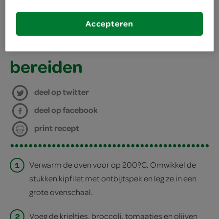
kies je winkel
Accepteren
bereiden
deel op twitter
deel op facebook
print recept
1
Verwarm de oven voor op 200ºC. Omwikkel de
stukken kipfilet met ontbijtspek en leg ze in een
grote ovenschaal.
2
Voeg de krieltjes, broccoli, tomaatjes en olijven