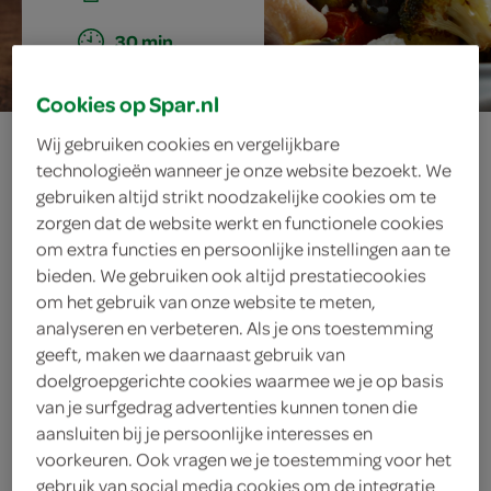
30 min.
Cookies op Spar.nl
provençaalse
Wij gebruiken cookies en vergelijkbare
technologieën wanneer je onze website bezoekt. We
ovenschotel met
gebruiken altijd strikt noodzakelijke cookies om te
zorgen dat de website werkt en functionele cookies
krokante kip en
om extra functies en persoonlijke instellingen aan te
bieden. We gebruiken ook altijd prestatiecookies
aardappeltjes
om het gebruik van onze website te meten,
analyseren en verbeteren. Als je ons toestemming
geeft, maken we daarnaast gebruik van
doelgroepgerichte cookies waarmee we je op basis
ingrediënten
van je surfgedrag advertenties kunnen tonen die
aansluiten bij je persoonlijke interesses en
voorkeuren. Ook vragen we je toestemming voor het
gebruik van social media cookies om de integratie