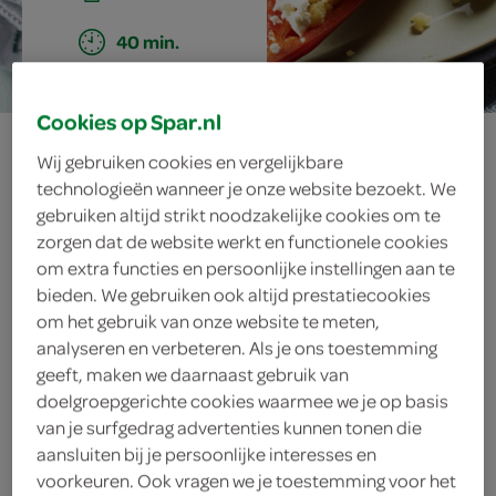
40 min.
Cookies op Spar.nl
puntpaprika met
Wij gebruiken cookies en vergelijkbare
technologieën wanneer je onze website bezoekt. We
bloemkoolcurry
gebruiken altijd strikt noodzakelijke cookies om te
zorgen dat de website werkt en functionele cookies
en couscous
om extra functies en persoonlijke instellingen aan te
bieden. We gebruiken ook altijd prestatiecookies
om het gebruik van onze website te meten,
analyseren en verbeteren. Als je ons toestemming
ingrediënten
geeft, maken we daarnaast gebruik van
doelgroepgerichte cookies waarmee we je op basis
van je surfgedrag advertenties kunnen tonen die
aansluiten bij je persoonlijke interesses en
100 gram feta
voorkeuren. Ook vragen we je toestemming voor het