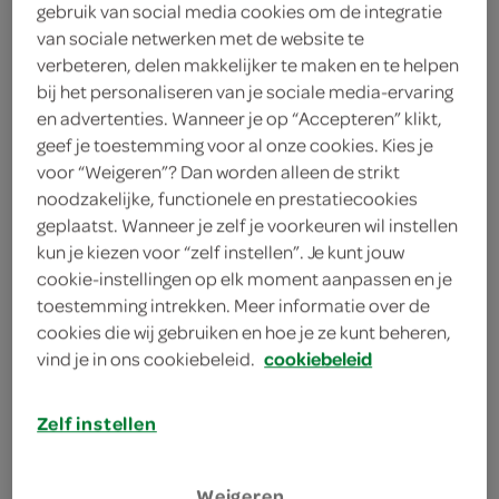
gebruik van social media cookies om de integratie
4 rode puntpaprika’s
van sociale netwerken met de website te
verbeteren, delen makkelijker te maken en te helpen
2 eetlepels verse bladselderij
bij het personaliseren van je sociale media-ervaring
en advertenties. Wanneer je op “Accepteren” klikt,
2 eetlepels platte peterselie
geef je toestemming voor al onze cookies. Kies je
250 gram couscous
voor “Weigeren”? Dan worden alleen de strikt
noodzakelijke, functionele en prestatiecookies
200 milliliter kokosmelk
geplaatst. Wanneer je zelf je voorkeuren wil instellen
kun je kiezen voor “zelf instellen”. Je kunt jouw
1 theelepel laospoeder
cookie-instellingen op elk moment aanpassen en je
toestemming intrekken. Meer informatie over de
1 bloemkool
cookies die wij gebruiken en hoe je ze kunt beheren,
vind je in ons cookiebeleid.
cookiebeleid
1 eetlepel sambal trassi
2 teentjes knoflook
Zelf instellen
1 ui
Weigeren