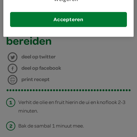
3 eetlepels zonnebloemolie
kies je winkel
Accepteren
3 eetlepels arachideolie
bereiden
deel op twitter
deel op facebook
print recept
1
Verhit de olie en fruit hierin de ui en knoflook 2-3
minuten.
2
Bak de sambal 1 minuut mee.