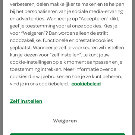
2 eetlepels Griekse yoghurt
verbeteren, delen makkelijker te maken en te helpen
bij het personaliseren van je sociale media-ervaring
2 eetlepels mayonaise
en advertenties. Wanneer je op “Accepteren” klikt,
geef je toestemming voor al onze cookies. Kies je
8 stukjes komkommers
voor “Weigeren”? Dan worden alleen de strikt
noodzakelijke, functionele en prestatiecookies
8 radijsjes
geplaatst. Wanneer je zelf je voorkeuren wil instellen
kun je kiezen voor “zelf instellen”. Je kunt jouw
8 stukjes groene paprika's
cookie-instellingen op elk moment aanpassen en je
toestemming intrekken. Meer informatie over de
8 cherry-/kerstomaatjes
cookies die wij gebruiken en hoe je ze kunt beheren,
vind je in ons cookiebeleid.
cookiebeleid
kies je winkel
Zelf instellen
benodigdheden
Weigeren
8 satéprikkers