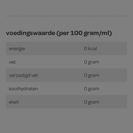
voedingswaarde (per 100 gram/ml)
energie
0 kcal
vet
0 gram
verzadigd vet
0 gram
koolhydraten
0 gram
eiwit
0 gram