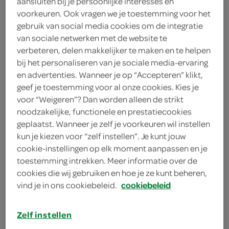
aansluiten bij je persoonlijke interesses en
1 klontje boter
voorkeuren. Ook vragen we je toestemming voor het
gebruik van social media cookies om de integratie
100 gram Parmezaanse kaas
van sociale netwerken met de website te
verbeteren, delen makkelijker te maken en te helpen
800 milliliter groentebouillon
bij het personaliseren van je sociale media-ervaring
en advertenties. Wanneer je op “Accepteren” klikt,
150 milliliter rode port
geef je toestemming voor al onze cookies. Kies je
voor “Weigeren”? Dan worden alleen de strikt
300 gram risottorijst
noodzakelijke, functionele en prestatiecookies
geplaatst. Wanneer je zelf je voorkeuren wil instellen
250 gram kastanjechampignons
kun je kiezen voor “zelf instellen”. Je kunt jouw
250 gram kastanjechampignons
cookie-instellingen op elk moment aanpassen en je
toestemming intrekken. Meer informatie over de
2 teentjes knoflook
cookies die wij gebruiken en hoe je ze kunt beheren,
vind je in ons cookiebeleid.
cookiebeleid
1 ui
Zelf instellen
2 sjalotjes