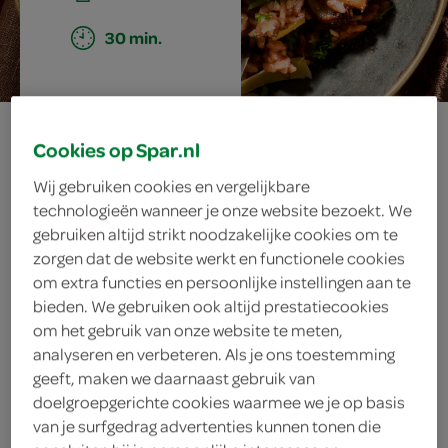
30 min.
risotto met port
Cookies op Spar.nl
en
Wij gebruiken cookies en vergelijkbare
technologieën wanneer je onze website bezoekt. We
paddenstoelen
gebruiken altijd strikt noodzakelijke cookies om te
zorgen dat de website werkt en functionele cookies
om extra functies en persoonlijke instellingen aan te
bieden. We gebruiken ook altijd prestatiecookies
ingrediënten
om het gebruik van onze website te meten,
analyseren en verbeteren. Als je ons toestemming
geeft, maken we daarnaast gebruik van
doelgroepgerichte cookies waarmee we je op basis
2 eetlepels platte peterselie
van je surfgedrag advertenties kunnen tonen die