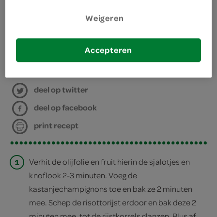
2 eetlepels olijfolie
Weigeren
kies je winkel
Accepteren
bereiden
deel op twitter
deel op facebook
print recept
1
Verhit de olijfolie en fruit hierin de sjalotjes en
knoflook 2-3 minuten. Voeg de
kastanjechampignons toe en bak ze 2 minuten
mee. Schep de risottorijst erdoor en bak deze 2
minuten mee, tot de rijstkorrels glanzen. Blus af