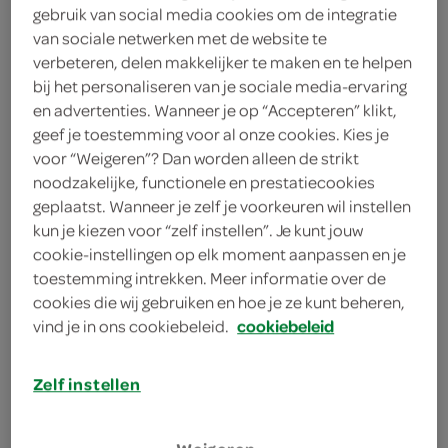
gebruik van social media cookies om de integratie
1 eetlepel boter
van sociale netwerken met de website te
verbeteren, delen makkelijker te maken en te helpen
1 eetlepel honing
bij het personaliseren van je sociale media-ervaring
en advertenties. Wanneer je op “Accepteren” klikt,
1 verse gember
geef je toestemming voor al onze cookies. Kies je
2 teentjes knoflook
voor “Weigeren”? Dan worden alleen de strikt
noodzakelijke, functionele en prestatiecookies
300 gram pastinaken
geplaatst. Wanneer je zelf je voorkeuren wil instellen
kun je kiezen voor “zelf instellen”. Je kunt jouw
300 gram winterpenen
cookie-instellingen op elk moment aanpassen en je
toestemming intrekken. Meer informatie over de
3 eetlepels zonnebloemolie
cookies die wij gebruiken en hoe je ze kunt beheren,
vind je in ons cookiebeleid.
cookiebeleid
kies je winkel
Zelf instellen
benodigdheden