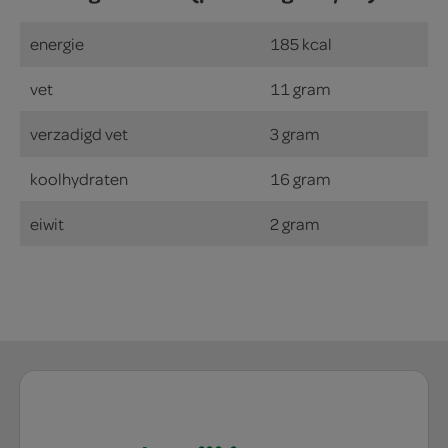
energie
185 kcal
vet
11 gram
verzadigd vet
3 gram
koolhydraten
16 gram
eiwit
2 gram