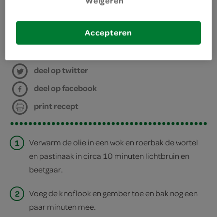
Weigeren
wok
Accepteren
bereiden
deel op twitter
deel op facebook
print recept
1
Verwarm de olie in een wok en roerbak de wortel
en pastinaak in circa 10 minuten lichtbruin en
beetgaar.
2
Voeg de knoflook en gember toe en bak nog een
paar minuten mee.