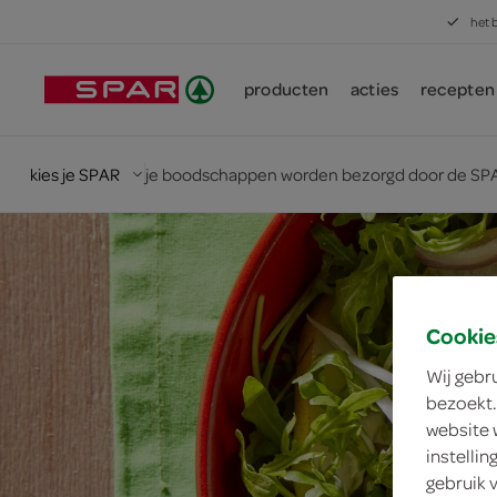
het 
producten
acties
recepten
kies je SPAR
je boodschappen worden bezorgd door de SPA
Cookie
Wij gebr
bezoekt.
website 
instelli
gebruik 