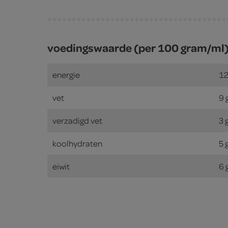
voedingswaarde (per 100 gram/ml
energie
12
vet
9 
verzadigd vet
3 
koolhydraten
5 
eiwit
6 