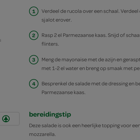
1
Verdeel de rucola over een schaal. Verdeel 
sjalot erover.
2
Rasp 2 el Parmezaanse kaas. Snijd of schaaf
s
flinters.
3
Meng de mayonaise met de azijn en geraspt
met 1-2 el water en breng op smaak met pe
4
Besprenkel de salade met de dressing en be
Parmezaanse kaas.
bereidingstip
Deze salade is ook een heerlijke topping voor e
mozzarella.