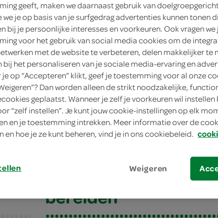
ing geeft, maken we daarnaast gebruik van doelgroepgerich
we je op basis van je surfgedrag advertenties kunnen tonen d
en bij je persoonlijke interesses en voorkeuren. Ook vragen we 
ing voor het gebruik van social media cookies om de integra
netwerken met de website te verbeteren, delen makkelijker te
n bij het personaliseren van je sociale media-ervaring en adver
je op “Accepteren” klikt, geef je toestemming voor al onze co
“Weigeren”? Dan worden alleen de strikt noodzakelijke, functio
ecookies geplaatst. Wanneer je zelf je voorkeuren wil instellen 
oor “zelf instellen”. Je kunt jouw cookie-instellingen op elk m
-parmezaansalade met peer
n en je toestemming intrekken. Meer informatie over de cooki
n en hoe je ze kunt beheren, vind je in ons cookiebeleid.
cooki
parmezaansalade me
tellen
Weigeren
Acc
bereiden