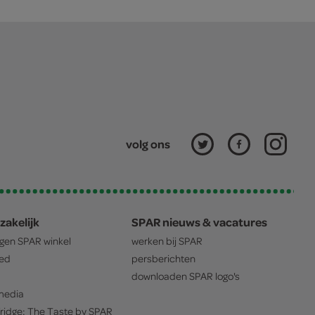
volg ons
zakelijk
SPAR nieuws & vacatures
igen
SPAR
winkel
werken bij
SPAR
oed
persberichten
downloaden
SPAR
logo's
edia
ridge: The Taste by
SPAR