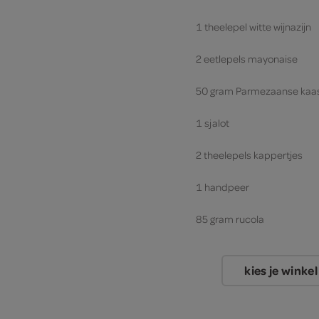
1 theelepel witte wijnazijn
2 eetlepels mayonaise
50 gram Parmezaanse kaa
1 sjalot
2 theelepels kappertjes
1 handpeer
85 gram rucola
kies je winkel