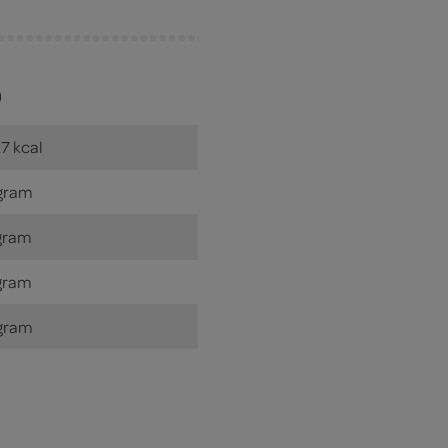
)
7 kcal
gram
gram
gram
gram