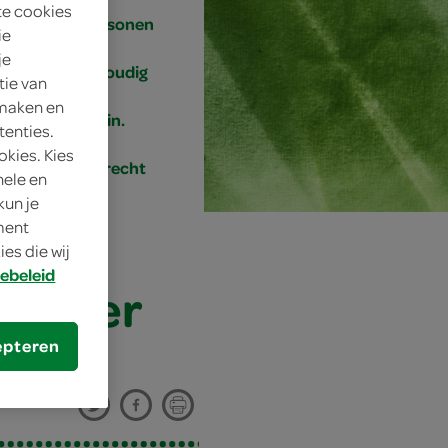
te cookies
4 personen
ie
je
eenvoudig
tie van
 maken en
10 min.
tenties.
okies. Kies
bijgerecht
nele en
kun je
oment
es die wij
ebeleid
t peer
epteren