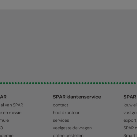
PAR
SPAR klantenservice
SPAR 
aal van
SPAR
contact
jouw e
ie en missie
hoofdkantoor
vastg
mule
services
export
O
veelgestelde vragen
SPAR
m
ademie
online bestellen
Smartf