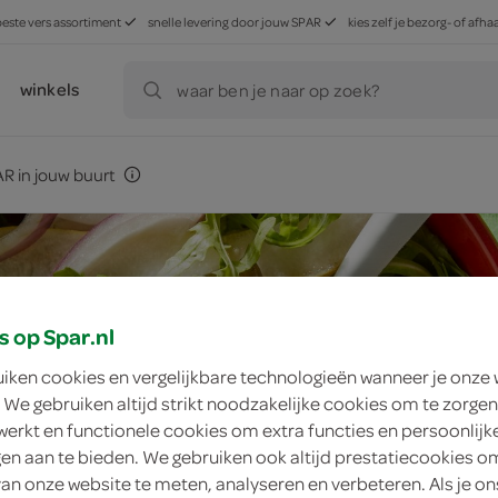
beste vers assortiment
snelle levering door jouw SPAR
kies zelf je bezorg- of af
winkels
waar ben je naar op zoek?
R in jouw buurt
s op Spar.nl
uiken cookies en vergelijkbare technologieën wanneer je onze
 We gebruiken altijd strikt noodzakelijke cookies om te zorgen
werkt en functionele cookies om extra functies en persoonlijk
ngen aan te bieden. We gebruiken ook altijd prestatiecookies o
van onze website te meten, analyseren en verbeteren. Als je on