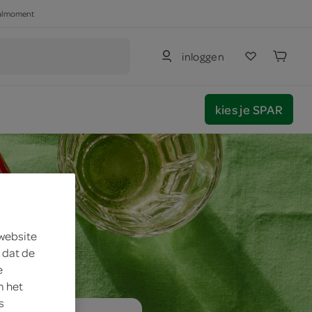
haalmoment
inloggen
kies je SPAR
 website
 dat de
e
m het
s