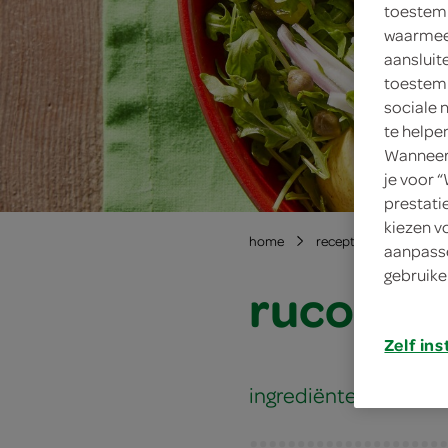
toestemm
waarmee 
aansluit
toestemm
sociale 
te helpe
Wanneer 
je voor 
prestati
kiezen v
home
recepten
rucola
aanpasse
gebruike
rucola-
Zelf ins
ingrediënten