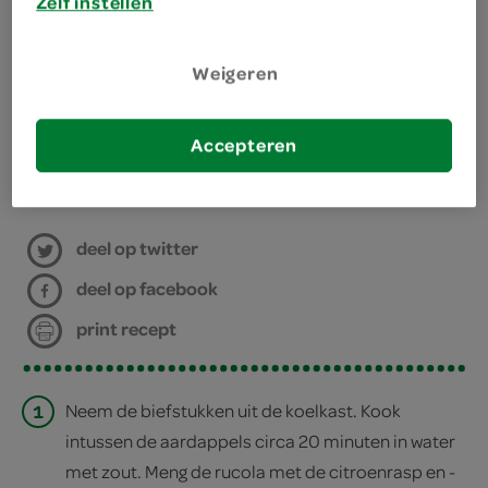
Zelf instellen
benodigdheden
Weigeren
aluminiumfolie
Accepteren
bereiden
deel op twitter
deel op facebook
print recept
1
Neem de biefstukken uit de koelkast. Kook
intussen de aardappels circa 20 minuten in water
met zout. Meng de rucola met de citroenrasp en -