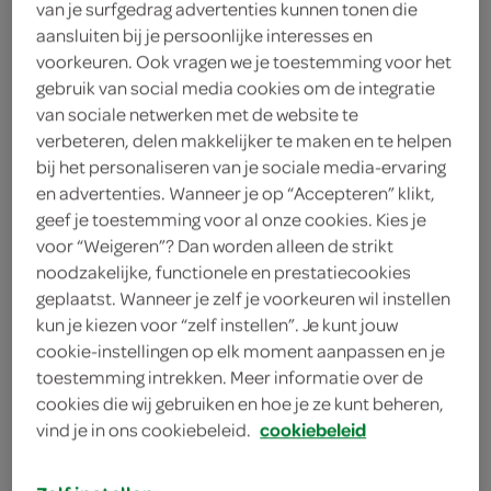
van je surfgedrag advertenties kunnen tonen die
1 ui
aansluiten bij je persoonlijke interesses en
voorkeuren. Ook vragen we je toestemming voor het
4 eetlepels olijfolie
gebruik van social media cookies om de integratie
125 gram jongbelegen kaas
van sociale netwerken met de website te
verbeteren, delen makkelijker te maken en te helpen
100 milliliter melk
bij het personaliseren van je sociale media-ervaring
en advertenties. Wanneer je op “Accepteren” klikt,
1 eetlepel mosterd
geef je toestemming voor al onze cookies. Kies je
voor “Weigeren”? Dan worden alleen de strikt
100 gram boter
noodzakelijke, functionele en prestatiecookies
geplaatst. Wanneer je zelf je voorkeuren wil instellen
1 citroen
kun je kiezen voor “zelf instellen”. Je kunt jouw
cookie-instellingen op elk moment aanpassen en je
200 gram rucola
toestemming intrekken. Meer informatie over de
cookies die wij gebruiken en hoe je ze kunt beheren,
1 kilogram kruimige aardappels
vind je in ons cookiebeleid.
cookiebeleid
4 biefstukken
kies je winkel