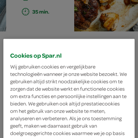
35 min.
rucolastamppot
met biefstuk
Cookies op Spar.nl
Wij gebruiken cookies en vergelijkbare
technologieën wanneer je onze website bezoekt. We
gebruiken altijd strikt noodzakelijke cookies om te
ingrediënten
zorgen dat de website werkt en functionele cookies
om extra functies en persoonlijke instellingen aan te
bieden. We gebruiken ook altijd prestatiecookies
om het gebruik van onze website te meten,
eetlepel tijm
analyseren en verbeteren. Als je ons toestemming
geeft, maken we daarnaast gebruik van
400 gram kastanjechampignons
doelgroepgerichte cookies waarmee we je op basis