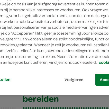
we je op basis van je surfgedrag advertenties kunnen tonen d
en bij je persoonlijke interesses en voorkeuren. Ook vragen we 
ing voor het gebruik van social media cookies om de integra
netwerken met de website te verbeteren, delen makkelijker te
n bij het personaliseren van je sociale media-ervaring en adver
je op “Accepteren” klikt, geef je toestemming voor al onze co
“Weigeren”? Dan worden alleen de strikt noodzakelijke, functio
ecookies geplaatst. Wanneer je zelf je voorkeuren wil instellen 
oor “zelf instellen”. Je kunt jouw cookie-instellingen op elk m
n en je toestemming intrekken. Meer informatie over de cooki
met linzen en rauwe ham
n en hoe je ze kunt beheren, vind je in ons cookiebeleid.
cooki
et linzen en rauwe
tellen
Weigeren
Acc
bereiden