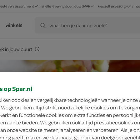
beste vers assortiment
snelle levering door jouw SPAR
kies zelf je bezorg- of af
winkels
waar ben je naar op zoek?
R in jouw buurt
s op Spar.nl
uiken cookies en vergelijkbare technologieën wanneer je onze
 We gebruiken altijd strikt noodzakelijke cookies om te zorgen
werkt en functionele cookies om extra functies en persoonlijk
ngen aan te bieden. We gebruiken ook altijd prestatiecookies o
van onze website te meten, analyseren en verbeteren. Als je on
ing geeft, maken we daarnaast gebruik van doelgroepgerich