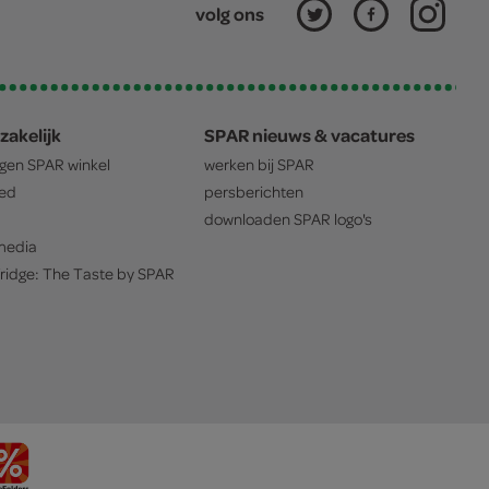
volg ons
zakelijk
SPAR nieuws & vacatures
igen
SPAR
winkel
werken bij
SPAR
oed
persberichten
downloaden
SPAR
logo's
edia
ridge: The Taste by
SPAR