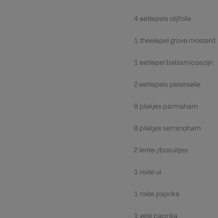
4 eetlepels olijfolie
1 theelepel grove mosterd
1 eetlepel balsamicoazijn
2 eetlepels peterselie
8 plakjes parmaham
8 plakjes serranoham
2 lente-/bosuitjes
1 rode ui
1 rode paprika
1 gele paprika