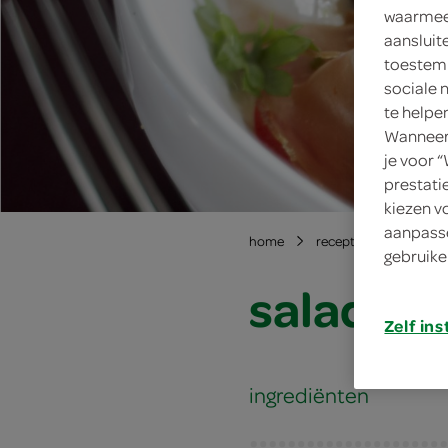
waarmee 
aansluit
toestemm
sociale 
te helpe
Wanneer 
je voor 
prestati
kiezen v
aanpasse
home
recepten
salade 
gebruike
salade m
Zelf ins
ingrediënten