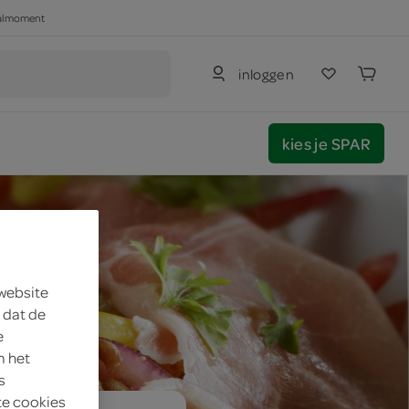
haalmoment
inloggen
kies je SPAR
 website
 dat de
e
m het
s
te cookies