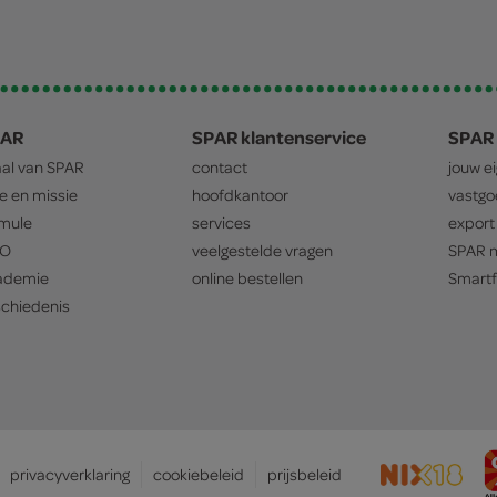
PAR
SPAR klantenservice
SPAR 
aal van
SPAR
contact
jouw e
ie en missie
hoofdkantoor
vastg
mule
services
export
O
veelgestelde vragen
SPAR
m
ademie
online bestellen
Smartf
chiedenis
privacyverklaring
cookiebeleid
prijsbeleid