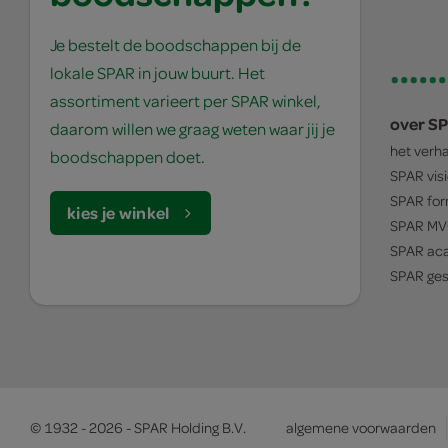
Je bestelt de boodschappen bij de
lokale SPAR in jouw buurt. Het
assortiment varieert per SPAR winkel,
over S
daarom willen we graag weten waar jij je
het verh
boodschappen doet.
SPAR
vis
SPAR
for
kies je winkel
SPAR
MV
SPAR
ac
SPAR
ges
© 1932 - 2026 - SPAR Holding B.V.
algemene voorwaarden