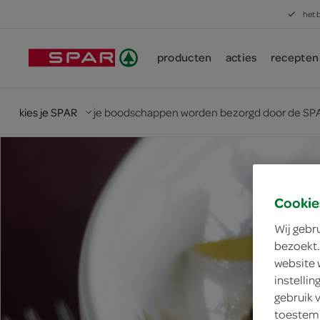
het 
producten
acties
recepten
kies je SPAR
je boodschappen worden bezorgd door de SPA
Cookie
Wij gebr
bezoekt.
website 
instelli
gebruik 
toestemm