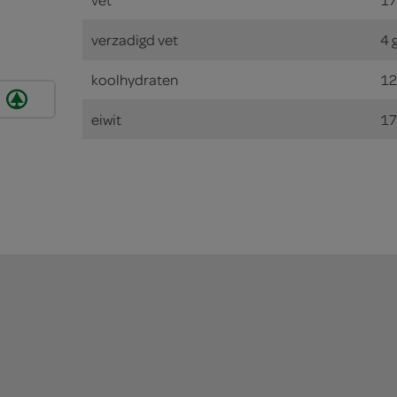
verzadigd vet
4 
koolhydraten
12
eiwit
17