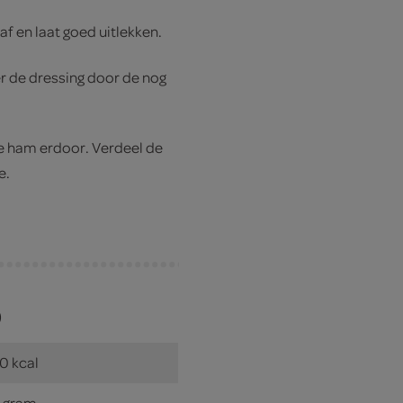
af en laat goed uitlekken.
r de dressing door de nog
de ham erdoor. Verdeel de
e.
)
0 kcal
 gram