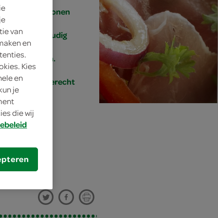
ie
4 personen
je
tie van
eenvoudig
 maken en
tenties.
20 min.
okies. Kies
nele en
voorgerecht
kun je
oment
es die wij
ebeleid
 ham
epteren