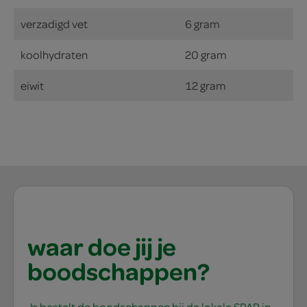
verzadigd vet
6 gram
koolhydraten
20 gram
eiwit
12 gram
waar doe jij je
boodschappen?
Je bestelt de boodschappen bij de lokale SPAR in