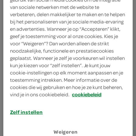
1 eetlepel balsamicoazijn
van sociale netwerken met de website te
verbeteren, delen makkelijker te maken en te helpen
25 gram hazelnoten
bij het personaliseren van je sociale media-ervaring
en advertenties. Wanneer je op “Accepteren” klikt,
1 bosje munt
geef je toestemming voor al onze cookies. Kies je
voor “Weigeren”? Dan worden alleen de strikt
100 gram feta
noodzakelijke, functionele en prestatiecookies
geplaatst. Wanneer je zelf je voorkeuren wil instellen
1 blik kikkererwten
kun je kiezen voor “zelf instellen”. Je kunt jouw
cookie-instellingen op elk moment aanpassen en je
1 rode ui
toestemming intrekken. Meer informatie over de
cookies die wij gebruiken en hoe je ze kunt beheren,
4 eetlepels olijfolie
vind je in ons cookiebeleid.
cookiebeleid
500 gram bieten
Zelf instellen
kies je winkel
Weigeren