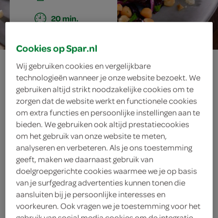
20 min.
Cookies op Spar.nl
salade van
Wij gebruiken cookies en vergelijkbare
technologieën wanneer je onze website bezoekt. We
geroosterde
gebruiken altijd strikt noodzakelijke cookies om te
zorgen dat de website werkt en functionele cookies
bietjes met munt
om extra functies en persoonlijke instellingen aan te
bieden. We gebruiken ook altijd prestatiecookies
en feta
om het gebruik van onze website te meten,
analyseren en verbeteren. Als je ons toestemming
geeft, maken we daarnaast gebruik van
doelgroepgerichte cookies waarmee we je op basis
ingrediënten
van je surfgedrag advertenties kunnen tonen die
aansluiten bij je persoonlijke interesses en
voorkeuren. Ook vragen we je toestemming voor het
gebruik van social media cookies om de integratie