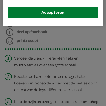
bereiden
Accepteren
deel op twitter
deel op facebook
print recept
1
Verdeel de uien, kikkererwten, feta en
muntblaadjes over een grote schaal.
2
Rooster de hazelnoten in een droge, hete
koekenpan. Schep de noten met de bietjes door
de rest van de ingrediënten in de schaal.
3
Klop de azijn en overige olie door elkaar en schep