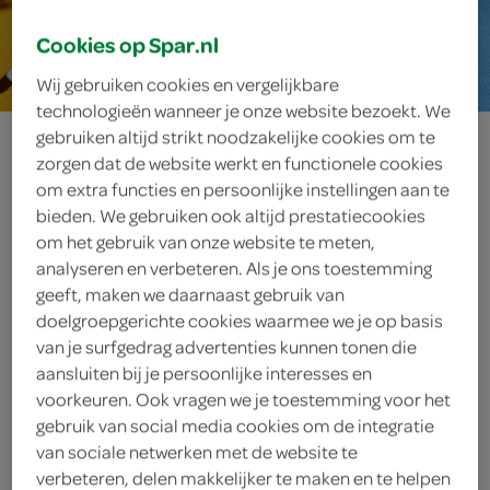
5 min.
Cookies op Spar.nl
Wij gebruiken cookies en vergelijkbare
technologieën wanneer je onze website bezoekt. We
snelle tiramisu
gebruiken altijd strikt noodzakelijke cookies om te
zorgen dat de website werkt en functionele cookies
om extra functies en persoonlijke instellingen aan te
bieden. We gebruiken ook altijd prestatiecookies
ingrediënten
om het gebruik van onze website te meten,
analyseren en verbeteren. Als je ons toestemming
geeft, maken we daarnaast gebruik van
doelgroepgerichte cookies waarmee we je op basis
van je surfgedrag advertenties kunnen tonen die
1 theelepel cacaopoeder
aansluiten bij je persoonlijke interesses en
100 milliliter slagroom
voorkeuren. Ook vragen we je toestemming voor het
gebruik van social media cookies om de integratie
2 eetlepels poedersuiker
van sociale netwerken met de website te
verbeteren, delen makkelijker te maken en te helpen