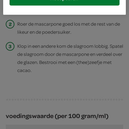
1
Verdeel de koekkruimels over 2 glazen en druppel
wat likeur erover.
2
Roer de mascarpone goed los met de rest van de
likeur en de poedersuiker.
3
Klop in een andere kom de slagroom lobbig. Spatel
de slagroom door de mascarpone en verdeel over
de glazen. Bestrooi met een (thee)zeefje met
cacao.
voedingswaarde (per 100 gram/ml)