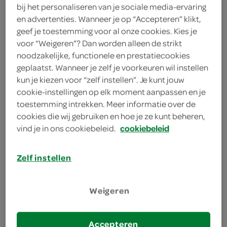
100 gram mascarpone
bij het personaliseren van je sociale media-ervaring
en advertenties. Wanneer je op “Accepteren” klikt,
3 eetlepels likeur
geef je toestemming voor al onze cookies. Kies je
voor “Weigeren”? Dan worden alleen de strikt
3 kandijkoekjes
noodzakelijke, functionele en prestatiecookies
geplaatst. Wanneer je zelf je voorkeuren wil instellen
kun je kiezen voor “zelf instellen”. Je kunt jouw
kies je winkel
cookie-instellingen op elk moment aanpassen en je
toestemming intrekken. Meer informatie over de
cookies die wij gebruiken en hoe je ze kunt beheren,
bereiden
vind je in ons cookiebeleid.
cookiebeleid
deel op twitter
Zelf instellen
deel op facebook
Weigeren
print recept
Accepteren