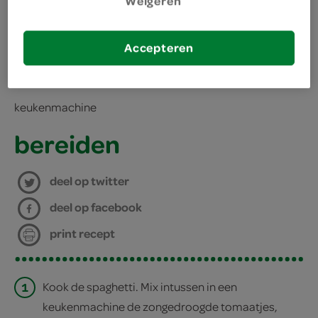
Weigeren
kies je winkel
Accepteren
benodigdheden
keukenmachine
bereiden
deel op twitter
deel op facebook
print recept
1
Kook de spaghetti. Mix intussen in een
keukenmachine de zongedroogde tomaatjes,