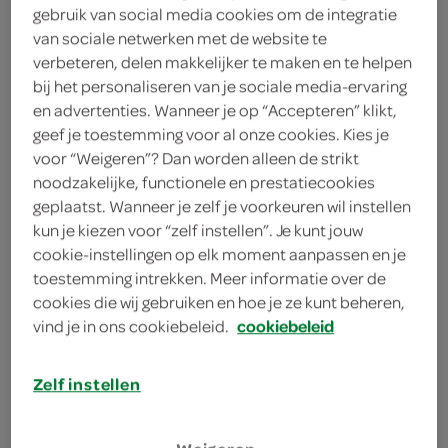
gebruik van social media cookies om de integratie
75 gram rucola
van sociale netwerken met de website te
1 bosje basilicum
verbeteren, delen makkelijker te maken en te helpen
bij het personaliseren van je sociale media-ervaring
8 plakken rauwe hammen
en advertenties. Wanneer je op “Accepteren” klikt,
geef je toestemming voor al onze cookies. Kies je
8 plakken parmaham
voor “Weigeren”? Dan worden alleen de strikt
noodzakelijke, functionele en prestatiecookies
4 eetlepels olijfolie
geplaatst. Wanneer je zelf je voorkeuren wil instellen
kun je kiezen voor “zelf instellen”. Je kunt jouw
1 teentje knoflook
cookie-instellingen op elk moment aanpassen en je
toestemming intrekken. Meer informatie over de
2 eetlepels tomatenpuree
cookies die wij gebruiken en hoe je ze kunt beheren,
vind je in ons cookiebeleid.
cookiebeleid
100 gram zongedroogde
tomaatjes
Zelf instellen
300 gram spaghetti