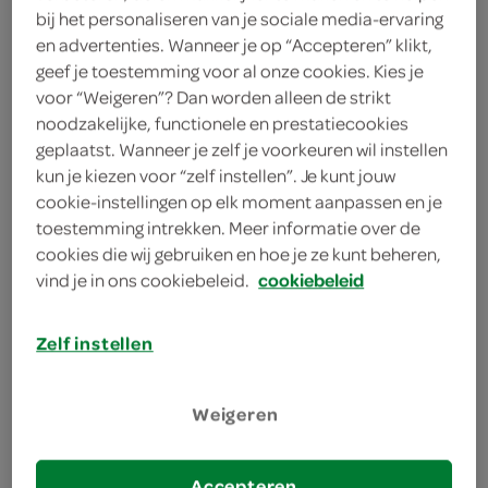
bij het personaliseren van je sociale media-ervaring
en advertenties. Wanneer je op “Accepteren” klikt,
geef je toestemming voor al onze cookies. Kies je
40 gram veldsla
voor “Weigeren”? Dan worden alleen de strikt
noodzakelijke, functionele en prestatiecookies
50 gram rode uienchutney
geplaatst. Wanneer je zelf je voorkeuren wil instellen
kun je kiezen voor “zelf instellen”. Je kunt jouw
1 scheutje olijfolie
cookie-instellingen op elk moment aanpassen en je
1 middelgrote biefstuk
toestemming intrekken. Meer informatie over de
cookies die wij gebruiken en hoe je ze kunt beheren,
4 volkoren ciabatta's
vind je in ons cookiebeleid.
cookiebeleid
75 gram Amsterdamse uitjes
Zelf instellen
200 gram ERU Prestige
Weigeren
kies je winkel
Accepteren