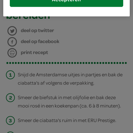
bereiden
deel op twitter
deel op facebook
print recept
1
Snijd de Amsterdamse uitjes in partjes en bak de
ciabatta's af volgens de verpakking.
2
Smeer de biefstuk in met olijfolie en bak deze
mooi rosé in een koekenpan (ca. 6 à 8 minuten).
3
Smeer de ciabatta's ruim in met ERU Prestige.