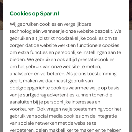
4 personen
Cookies op Spar.nl
Wij gebruiken cookies en vergelijkbare
technologieën wanneer je onze website bezoekt. We
steak sandwich
gebruiken altijd strikt noodzakelijke cookies om te
zorgen dat de website werkt en functionele cookies
met
om extra functies en persoonlijke instellingen aan te
bieden. We gebruiken ook altijd prestatiecookies
amsterdamse
om het gebruik van onze website te meten,
analyseren en verbeteren. Als je ons toestemming
geeft, maken we daarnaast gebruik van
uitjes en eru
doelgroepgerichte cookies waarmee we je op basis
van je surfgedrag advertenties kunnen tonen die
prestige
aansluiten bij je persoonlijke interesses en
voorkeuren. Ook vragen we je toestemming voor het
gebruik van social media cookies om de integratie
van sociale netwerken met de website te
ingrediënten
verbeteren, delen makkelijker te maken en te helpen