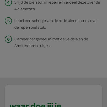
4
Snijd de biefstuk in repen en verdeel deze over de
4 ciabatta's.
5
Lepel een schepje van de rode uienchutney over
de repen biefstuk.
6
Garneer het geheel af met de veldsla en de
Amsterdamse uitjes.
waar doe jij je