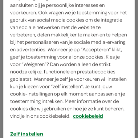
200 milliliter crème fraîche
aansluiten bij je persoonlijke interesses en
voorkeuren. Ook vragen we je toestemming voor het
100 milliliter groentebouillon
gebruik van social media cookies om de integratie
van sociale netwerken met de website te
2 theelepels gerookt
verbeteren, delen makkelijker te maken en te helpen
paprikapoeder
bij het personaliseren van je sociale media-ervaring
en advertenties. Wanneer je op “Accepteren” klikt,
2 theelepels paprikapoeder
geef je toestemming voor al onze cookies. Kies je
voor “Weigeren”? Dan worden alleen de strikt
1 bosje peterselie
noodzakelijke, functionele en prestatiecookies
geplaatst. Wanneer je zelf je voorkeuren wil instellen
2 augurken
kun je kiezen voor “zelf instellen”. Je kunt jouw
cookie-instellingen op elk moment aanpassen en je
100 gram zilveruitjes
toestemming intrekken. Meer informatie over de
cookies die wij gebruiken en hoe je ze kunt beheren,
1 blikje tomatenpuree
vind je in ons cookiebeleid.
cookiebeleid
2 rode paprika's
Zelf instellen
kies je winkel
2 teentjes knoflook