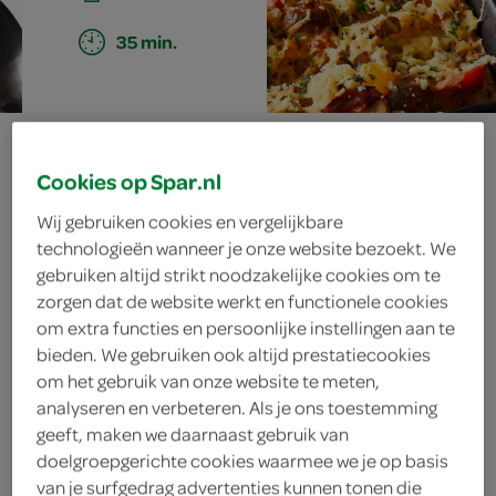
35 min.
stroganoff uit de
Cookies op Spar.nl
oven
Wij gebruiken cookies en vergelijkbare
technologieën wanneer je onze website bezoekt. We
gebruiken altijd strikt noodzakelijke cookies om te
ingrediënten
zorgen dat de website werkt en functionele cookies
om extra functies en persoonlijke instellingen aan te
bieden. We gebruiken ook altijd prestatiecookies
om het gebruik van onze website te meten,
analyseren en verbeteren. Als je ons toestemming
75 gram belegen kaas
geeft, maken we daarnaast gebruik van
2 sneeën bruinbrood
doelgroepgerichte cookies waarmee we je op basis
van je surfgedrag advertenties kunnen tonen die