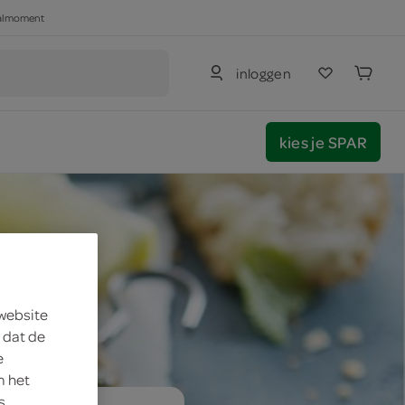
haalmoment
inloggen
kies je SPAR
 website
 dat de
e
m het
s