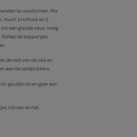
branden te voorkomen. Mix
um, munt, knoflook en 2
 tot een gladde saus. Voeg
s. Schep de kappertjes
er.
t de rest van de olie en
om aan de satéprikkers.
min. goudbruin en gaar aan
jes citroen en het