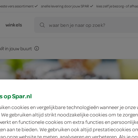
beste vers assortiment
snelle levering door jouw SPAR
kies zelf je bezorg- of af
winkels
waar ben je naar op zoek?
R in jouw buurt
s op Spar.nl
uiken cookies en vergelijkbare technologieën wanneer je onze
 We gebruiken altijd strikt noodzakelijke cookies om te zorgen
werkt en functionele cookies om extra functies en persoonlijk
ngen aan te bieden. We gebruiken ook altijd prestatiecookies o
van onze website te meten, analyseren en verbeteren. Als je on