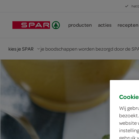
het 
producten
acties
recepten
kies je SPAR
je boodschappen worden bezorgd door de SPA
Cookie
Wij gebr
bezoekt.
website 
instelli
gebruik 