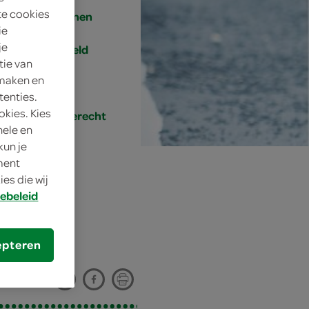
te cookies
4 personen
ie
je
gemiddeld
tie van
 maken en
20 min.
tenties.
okies. Kies
hoofdgerecht
nele en
kun je
oment
es die wij
ebeleid
epteren