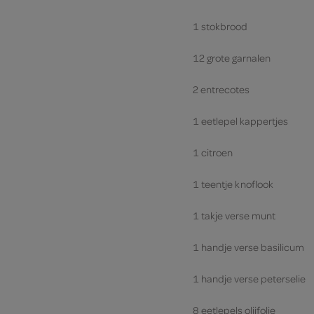
1 stokbrood
12 grote garnalen
2 entrecotes
1 eetlepel kappertjes
1 citroen
1 teentje knoflook
1 takje verse munt
1 handje verse basilicum
1 handje verse peterselie
8 eetlepels olijfolie