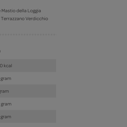
e Mastio della Loggia
e Terrazzano Verdicchio
)
0 kcal
 gram
gram
 gram
 gram