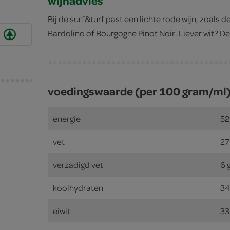
wijnadvies
Bij de surf&turf past een lichte rode wijn, zoals d
Bardolino of Bourgogne Pinot Noir. Liever wit? D
voedingswaarde (per 100 gram/ml
energie
52
vet
27
verzadigd vet
6 
koolhydraten
34
eiwit
33