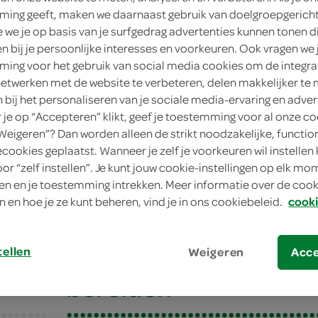
ing geeft, maken we daarnaast gebruik van doelgroepgerich
we je op basis van je surfgedrag advertenties kunnen tonen d
en bij je persoonlijke interesses en voorkeuren. Ook vragen we 
ing voor het gebruik van social media cookies om de integra
netwerken met de website te verbeteren, delen makkelijker te
n bij het personaliseren van je sociale media-ervaring en adver
je op “Accepteren” klikt, geef je toestemming voor al onze co
“Weigeren”? Dan worden alleen de strikt noodzakelijke, functio
ecookies geplaatst. Wanneer je zelf je voorkeuren wil instellen 
oor “zelf instellen”. Je kunt jouw cookie-instellingen op elk m
urf met salsa verde
n en je toestemming intrekken. Meer informatie over de cooki
n en hoe je ze kunt beheren, vind je in ons cookiebeleid.
cooki
urf met salsa verde
tellen
Weigeren
Acc
bereiden