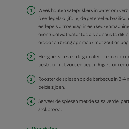
1
Week houten satéprikkers in water om ver
6 eetlepels olijfolie, de peterselie, basilic
eetlepels citroensap in een keukenmachine
eventueel wat water toe als de saus te dik i
erdoor en breng op smaak met zout en pep
2
Meng het vlees en de garnalen in een kom me
bestrooi met zout en peper. Rijg ze om en 
3
Rooster de spiesen op de barbecue in 3-4 
beide zijden.
4
Serveer de spiesen met de salsa verde, part
stokbrood.